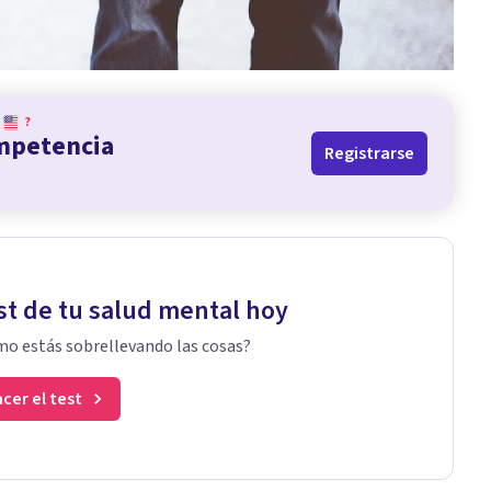
?
ompetencia
Registrarse
st de tu salud mental hoy
o estás sobrellevando las cosas?
cer el test