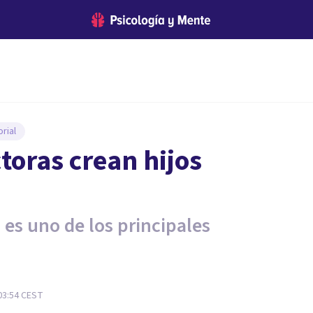
rial
oras crean hijos
 es uno de los principales
03:54
CEST