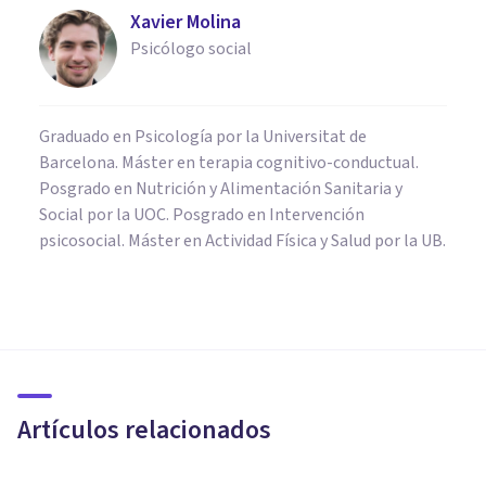
Xavier Molina
Psicólogo social
Graduado en Psicología por la Universitat de
Barcelona. Máster en terapia cognitivo-conductual.
Posgrado en Nutrición y Alimentación Sanitaria y
Social por la UOC. Posgrado en Intervención
psicosocial. Máster en Actividad Física y Salud por la UB.
PSICOLOGÍA
​Psicología aplicada: ¿qué es y
cuáles son sus objetivos?
Artículos relacionados
Arturo Torres