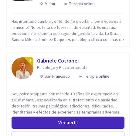
Miami
Terapia online
Has intentado cambiar, entenderte o soltar… pero vuelves a
lo mismo? No es falta de fuerza ni de voluntad. Es una raíz
emocional no resuelta que sigue dirigiendo tu vida. La Dra.
Sandra Milena Jiménez Duque es psicóloga clínica con más de
10 años de experiencia, reconocida como una de las
profesionales más destacadas en el abordaje profundo de la
ansiedad, la baja autoestima, la dependencia emocional y los
Gabriele Cotronei
conflictos de pareja. Ha trabajado con pacientes en
Psicologo y Psicoterapeuta
diferentes países, acompañando procesos complejos. Su
enfoque terapéutico se diferencia por una premisa clara: no
San Francisco
Terapia online
trabaja el síntoma, trabaja la raíz que lo origina. Su
metodología interviene en tres niveles: regulación del
Soy psicoterapeuta con más de 10 años de experiencia en
sistema emocional, reprocesamiento de heridas de la
salud mental, especializada en el tratamiento de ansiedad,
infancia y reestructuración cognitiva profunda, permitiendo
depresión, trauma psicológico, adicciones, dificultades
transformar patrones, emociones y decisiones desde su
identitarias y efectos de experiencias tempranas adversas.
origen. Si buscas un proceso superficial, este no es el lugar.
Ofrezco un espacio terapéutico seguro, confidencial y
Pero si estás listo(a) para comprender, sanar y transformar la
Ver perfil
profundamente humano, donde el dolor emocional puede
raíz de lo que te ocurre, la Dra. Sandra Milena Jiménez Duque
transformarse en autoconocimiento, regulación emocional y
es una de las mejores opciones para acompañarte. Porque