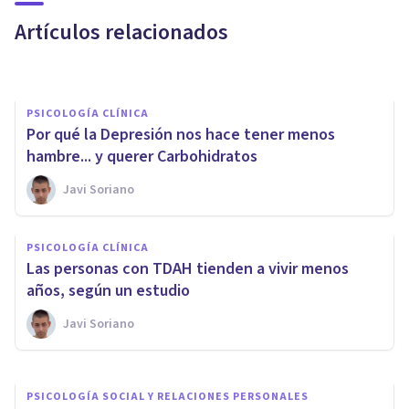
Anti-Minimalista
Artículos relacionados
Javi Soriano
PSICOLOGÍA CLÍNICA
Por qué la Depresión nos hace tener menos
hambre... y querer Carbohidratos
Javi Soriano
VIDA SALUDABLE
PSICOLOGÍA CLÍNICA
​10 beneficios del yoga para
Las personas con TDAH tienden a vivir menos
deportistas (según la ciencia)
años, según un estudio
Javi Soriano
Jonathan García-Allen
PSICOLOGÍA SOCIAL Y RELACIONES PERSONALES