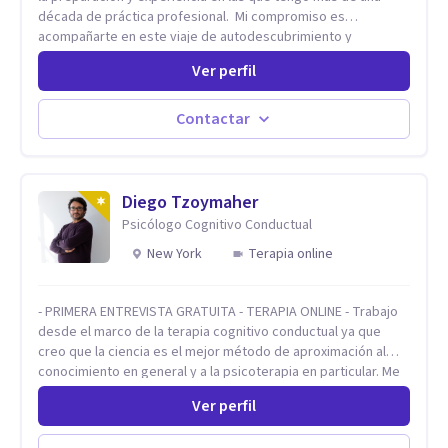
década de práctica profesional. Mi compromiso es
acompañarte en este viaje de autodescubrimiento y
crecimiento con soluciones eficaces. Juntos, abriremos
Ver perfil
"ventanas de confianza" donde podrás expresarte sin miedo
a ser juzgada ni juzgado. Este proceso te permitirá
transformar el dolor en crecimiento, construir relaciones más
Contactar
sanas y conscientes, y vivir una vida con mayor plenitud.
Recuerda, el camino hacia el bienestar es un proceso
continuo. Estoy aquí para ofrecerte las herramientas y el
apoyo que necesitas para avanzar con fuerza y sintiéndote
Diego Tzoymaher
mejor en tu presente.
Psicólogo Cognitivo Conductual
New York
Terapia online
- PRIMERA ENTREVISTA GRATUITA - TERAPIA ONLINE - Trabajo
desde el marco de la terapia cognitivo conductual ya que
creo que la ciencia es el mejor método de aproximación al
conocimiento en general y a la psicoterapia en particular. Me
interesan los procesos de cambio conductual por los que una
Ver perfil
persona pueda alcanzar sus objetivos, transitando,
aceptando y modificando sus patrones cognitivos y