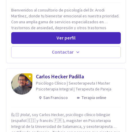
Bienvenidos al consultorio de psicología del Dr. Arodi
Martínez, donde tu bienestar emocional es nuestra prioridad.
Con una amplia gama de servicios especializados en
trastornos de ansiedad, depresión y otros trastornos
emocionales, estamos dedicados a ofrecerte el mejor
Ver perfil
tratamiento para mejorar tu salud mental. En nuestro
consultorio, ofrecemos una variedad de terapias y
tratamientos diseñados para satisfacer tus necesidades
Contactar
específicas: Terapia para Trastornos de Ansiedad y
Depresión: Somos expertos en el tratamiento de la ansiedad
y la depresión, utilizando enfoques basados en evidencia
para ayudarte a recuperar tu bienestar emocional. Terapia
Carlos Hecker Padilla
Individual, de Pareja y Familiar: Trabajamos contigo y tus
Psicólogo Clínico | Sexoterapeuta I Master
seres queridos para fortalecer las relaciones y mejorar la
Psicoterapia Integral | Terapeuta de Pareja
dinámica familiar. Evaluaciones Psicológicas y Terapias
San Francisco
Terapia online
Especializadas: Terapia cognitivo-conductual Terapia de
apoyo Terapia psicodinámica Terapia enfocada en la solución
Terapia de exposición Terapia de juego para niños
🙋🏻 ¡Hola!, soy Carlos Hecker, psicólogo clínico bilingüe
Tratamiento de Traumas y Trastornos de Estrés
(español 🇪🇸 y francés 🇫🇷 ), magister en Psicoterapia
Postraumático: Ofrecemos apoyo psicológico para ayudarte
Integral de la Universidad de Salamanca, y sexoterapeuta
a superar experiencias traumáticas y mejorar tu calidad de