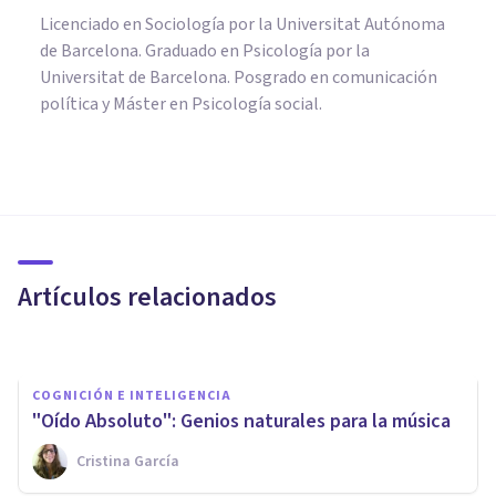
Licenciado en Sociología por la Universitat Autónoma
de Barcelona. Graduado en Psicología por la
Universitat de Barcelona. Posgrado en comunicación
política y Máster en Psicología social.
PSICOLOGÍA
8 mitos psicológicos populares
que ya tienen explicación
científica
Artículos relacionados
Bertrand Regader
COGNICIÓN E INTELIGENCIA
"Oído Absoluto": Genios naturales para la música
Cristina García
NEUROCIENCIAS