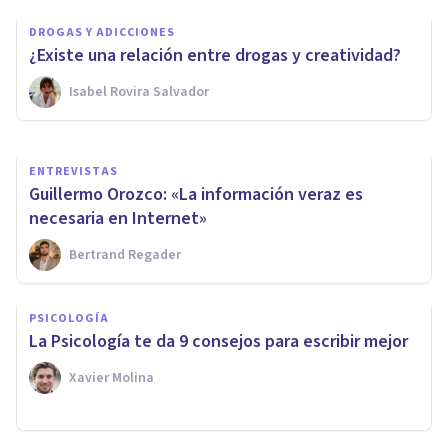
7 documentales que hablan
DROGAS Y ADICCIONES
sobre el cerebro humano
¿Existe una relación entre drogas y creatividad?
Isabel Rovira Salvador
Oscar Castillero Mimenza
ENTREVISTAS
Guillermo Orozco: «La información veraz es
necesaria en Internet»
Bertrand Regader
PSICOLOGÍA
La Psicología te da 9 consejos para escribir mejor
Xavier Molina