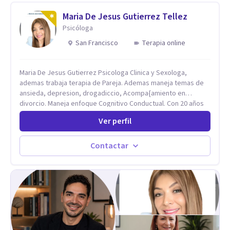
metodología combina psicología contemporánea,
neurociencias y estrategias de cambio basadas en evidencia
Maria De Jesus Gutierrez Tellez
para fortalecer la autoestima, desarrollar habilidades
Psicóloga
socioemocionales y promover cambios sostenibles. Como
San Francisco
Terapia online
divulgador científico, acerca la psicología y las neurociencias
a la vida cotidiana mediante contenidos claros, rigurosos y
aplicables, con el propósito de impulsar un bienestar integral.
Maria De Jesus Gutierrez Psicologa Clinica y Sexologa,
ademas trabaja terapia de Pareja. Ademas maneja temas de
ansieda, depresion, drogadiccio, Acompa{amiento en
divorcio. Maneja enfoque Cognitivo Conductual. Con 20 años
de experiencia, constantemente capacitandose en las
Ver perfil
diferntes areas de la Salud Mental.
Contactar