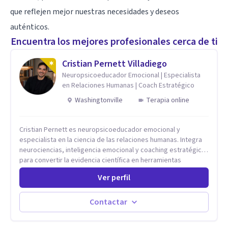
que reflejen mejor nuestras necesidades y deseos
auténticos.
Encuentra los mejores profesionales cerca de ti
Cristian Pernett Villadiego
Neuropsicoeducador Emocional | Especialista
en Relaciones Humanas | Coach Estratégico
Washingtonville
Terapia online
Cristian Pernett es neuropsicoeducador emocional y
especialista en la ciencia de las relaciones humanas. Integra
neurociencias, inteligencia emocional y coaching estratégico
para convertir la evidencia científica en herramientas
prácticas que mejoran la forma en que las personas viven,
Ver perfil
aman, lideran y se comunican. Con más de 20 años de
experiencia, acompaña a personas, parejas y líderes en
procesos de desarrollo personal y profesional. Su trabajo se
Contactar
centra en la regulación emocional, las relaciones de pareja, la
comunicación efectiva y el liderazgo consciente. Su