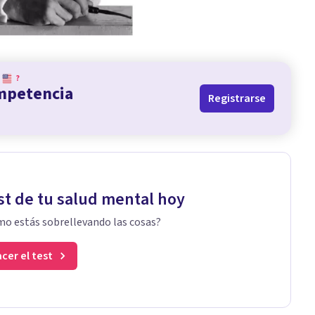
?
ompetencia
Registrarse
st de tu salud mental hoy
o estás sobrellevando las cosas?
cer el test