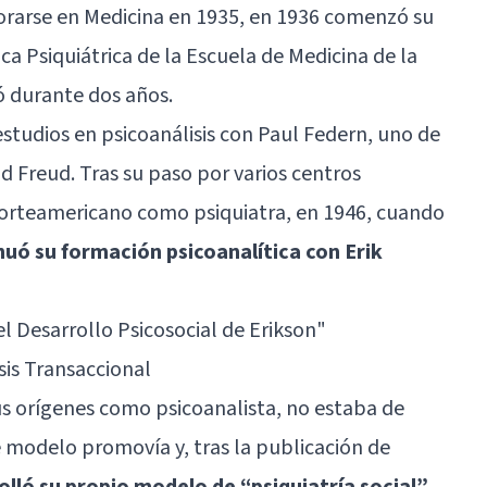
torarse en Medicina en 1935, en 1936 comenzó su
ca Psiquiátrica de la Escuela de Medicina de la
ó durante dos años.
estudios en psicoanálisis con Paul Federn, uno de
d Freud
. Tras su paso por varios centros
to norteamericano como psiquiatra, en 1946, cuando
inuó su formación psicoanalítica con Erik
el Desarrollo Psicosocial de Erikson
"
sis Transaccional
us orígenes como psicoanalista, no estaba de
e modelo promovía y, tras la publicación de
olló su propio modelo de “psiquiatría social”
.