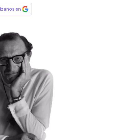
rízanos en