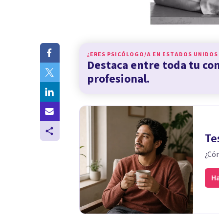
¿ERES PSICÓLOGO/A EN
ESTADOS UNIDOS
Destaca entre toda tu c
profesional.
Te
¿Cóm
Ha