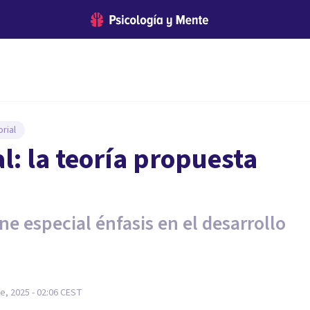
rial
l: la teoría propuesta
e especial énfasis en el desarrollo
e, 2025 - 02:06
CEST