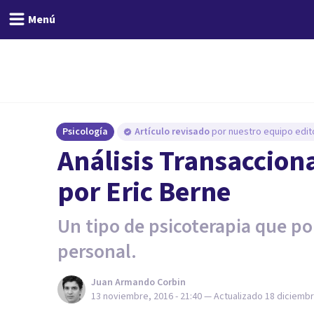
Menú
Psicología
Artículo revisado
por nuestro equipo edito
Análisis Transacciona
por Eric Berne
Un tipo de psicoterapia que pon
personal.
Juan Armando Corbin
13 noviembre, 2016 - 21:40
— Actualizado
18 diciembr