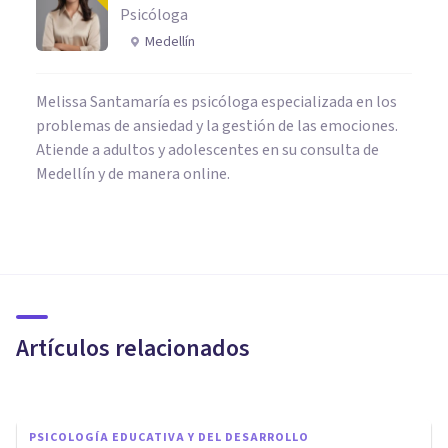
Psicóloga
Medellín
Melissa Santamaría es psicóloga especializada en los
problemas de ansiedad y la gestión de las emociones.
Atiende a adultos y adolescentes en su consulta de
Medellín y de manera online.
PSICOLOGÍA SOCIAL Y RELACIONES PERSONALES
¿Cómo dar feedback
constructivo personal o
profesional? 6 pasos a tener en
Artículos relacionados
cuenta
Laura Gaya Gabàs
PSICOLOGÍA EDUCATIVA Y DEL DESARROLLO