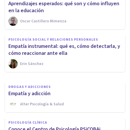
Aprendizajes esperados: qué son y cómo influyen
en la educación
Oscar Castillero Mimenza
NUTRICIÓN
PSICOLOGÍA SOCIAL Y RELACIONES PERSONALES
Las 4 diferencias entre ser
Empatía instrumental: qué es, cómo detectarla, y
vegano y vegetariano
cómo reaccionar ante ella
Erin Sánchez
Arturo Torres
DROGAS Y ADICCIONES
Empatía y adicción
Alter Psicología & Salud
PSICOLOGÍA CLÍNICA
Conoce el Centro de Psicología PSiCOBAi