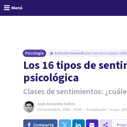
Menú
Psicología
Artículo revisado
por nuestro equipo edito
​Los 16 tipos de sent
psicológica
Clases de sentimientos: ¿cuále
Juan Armando Corbin
10 noviembre, 2016 - 19:40
— Actualizado
7 mayo, 202
Comparte
Prio