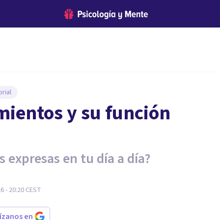
rial
imientos y su función
s expresas en tu día a día?
6 - 20:20
CEST
rízanos en