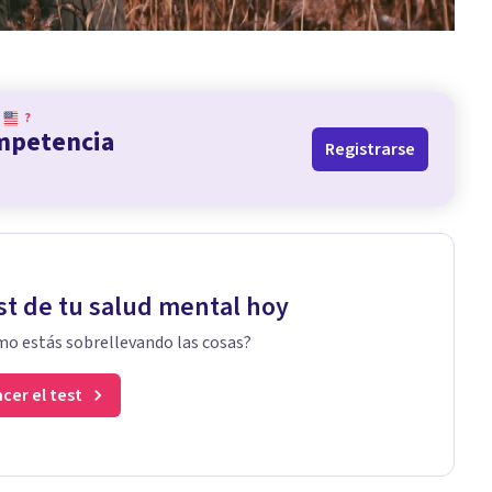
?
ompetencia
Registrarse
st de tu salud mental hoy
o estás sobrellevando las cosas?
cer el test