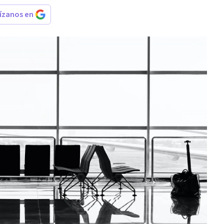
rízanos en