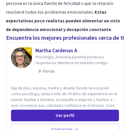
persona es la única fuente de felicidad o que la relación
resolverá todos los problemas emocionales.
Estas
expectativas poco realistas pueden alimentar un ciclo
de dependencia emocional y decepción constante
.
Encuentra los mejores profesionales cerca de ti
Martha Cardenas A
Psicología, Asesoría parental positiva y
respetuosa, Mentoria reconexión contigo
Florida
hija de Dios, esposa, madre y abuela. Desde mi vocación
como psicóloga, unida a más de 30 años de experiencia en el
mundo familiar y humano, acompaño a mujeres y familias a
vivir con mayor paz, claridad y confianza en sí mismas. Creo
profundamente que la vida está hecha de etapas, y que cada
Ver perfil
ciclo —personal, emocional, espiritual y familiar— trae
oportunidades de crecimiento. Por eso utilizo una
combinación de psicología positiva, enfoque humanista,
Contactar