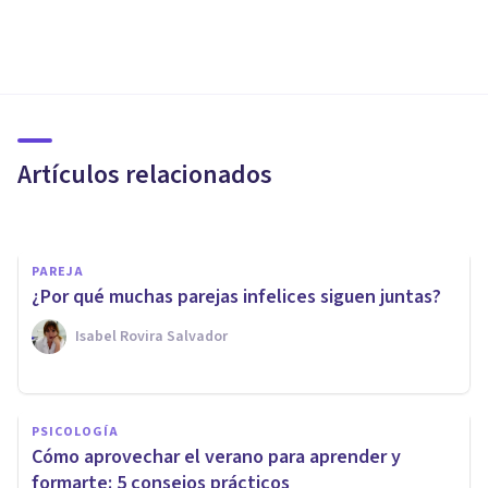
PSICOLOGÍA EDUCATIVA Y DEL DESARROLLO
Educación en el siglo XXI
Artículos relacionados
Jesús Mª Pérez Santos
PAREJA
¿Por qué muchas parejas infelices siguen juntas?
Isabel Rovira Salvador
ENTREVISTAS
¿Vale cualquier psicólogo para
PSICOLOGÍA
cualquier caso? Entrevista a
Cómo aprovechar el verano para aprender y
Beatriz Romero Martín
formarte: 5 consejos prácticos