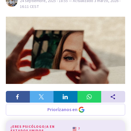
24 septiembre, 2025 - 18:55
— Actualizado
3 marzo, 2026 -
16:11
CEST
Priorízanos en
¿ERES PSICÓLOGO/A EN
?
ESTADOS UNIDOS