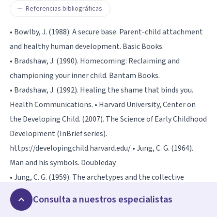
Referencias bibliográficas
• Bowlby, J. (1988). A secure base: Parent-child attachment
and healthy human development. Basic Books.
• Bradshaw, J. (1990). Homecoming: Reclaiming and
championing your inner child. Bantam Books.
• Bradshaw, J. (1992). Healing the shame that binds you.
Health Communications. • Harvard University, Center on
the Developing Child. (2007). The Science of Early Childhood
Development (InBrief series).
https://developingchild.harvard.edu/ • Jung, C. G. (1964).
Man and his symbols. Doubleday.
• Jung, C. G. (1959). The archetypes and the collective
unconscious (2nd ed., R. F. C. Hull, Trans.). Princeton
Consulta a nuestros especialistas
University Press.