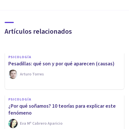
VIDA SALUDABLE
El significado de los sueños
según la psicología junguiana
Artículos relacionados
Daniel Ulloa Quevedo
PSICOLOGÍA
Pesadillas: qué son y por qué aparecen (causas)
Arturo Torres
PSICOLOGÍA
PSICOLOGÍA
​¿Qué significa soñar cada
¿Por qué soñamos? 10 teorías para explicar este
noche con la misma persona?
fenómeno
Eva Mª Cabrero Aparicio
Adrián Triglia