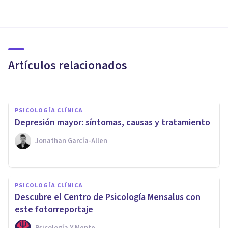
PSICOLOGÍA CLÍNICA
Por qué comenzar a ir a terapia
a principios de este año 2021
Artículos relacionados
Valeria Salamone
PSICOLOGÍA CLÍNICA
Depresión mayor: síntomas, causas y tratamiento
Jonathan García-Allen
PSICOLOGÍA CLÍNICA
PSICOLOGÍA CLÍNICA
3 claves para gestionar una
Descubre el Centro de Psicología Mensalus con
depresión sin psicólogos
este fotorreportaje
Psicología Y Mente