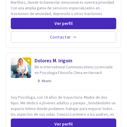
Martínez, donde tu bienestar emocional es nuestra prioridad.
Con una amplia gama de servicios especializados en
trastornos de ansiedad, depresión y otros trastornos
emocionales, estamos dedicados a ofrecerte el mejor
Ver perfil
tratamiento para mejorar tu salud mental. En nuestro
consultorio, ofrecemos una variedad de terapias y
tratamientos diseñados para satisfacer tus necesidades
Contactar
específicas: Terapia para Trastornos de Ansiedad y
Depresión: Somos expertos en el tratamiento de la ansiedad
y la depresión, utilizando enfoques basados en evidencia
para ayudarte a recuperar tu bienestar emocional. Terapia
Dolores M. Irigoin
Individual, de Pareja y Familiar: Trabajamos contigo y tus
BA in International Communications Licenciada
seres queridos para fortalecer las relaciones y mejorar la
en Psicologia Filosofia China en Harvard
dinámica familiar. Evaluaciones Psicológicas y Terapias
Miami
Especializadas: Terapia cognitivo-conductual Terapia de
apoyo Terapia psicodinámica Terapia enfocada en la solución
Terapia de exposición Terapia de juego para niños
Soy Psicóloga, con 16 años de trayectoria. Madre de dos
Tratamiento de Traumas y Trastornos de Estrés
hijos. Me dedico a jóvenes adultos y parejas , brindándoles un
Postraumático: Ofrecemos apoyo psicológico para ayudarte
espacio íntimo donde podamos trabajar para mejorar todos
a superar experiencias traumáticas y mejorar tu calidad de
los aspectos de sus vidas. Conozco primero a los padres, en
vida. Tratamiento de Adicciones.
el caso de niños u adolescentes, para luego seguir la terapia
Ver perfil
con sus hijos, apuntalándolos en su futuro personal,