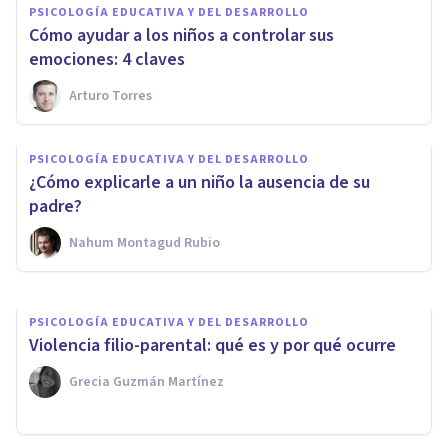
PSICOLOGÍA EDUCATIVA Y DEL DESARROLLO
Cómo ayudar a los niños a controlar sus
emociones: 4 claves
Arturo Torres
PSICOLOGÍA EDUCATIVA Y DEL DESARROLLO
Tipos de apego y sus
PSICOLOGÍA EDUCATIVA Y DEL DESARROLLO
consecuencias en la vida
¿Cómo explicarle a un niño la ausencia de su
adulta
padre?
Nahum Montagud Rubio
Cribecca
PSICOLOGÍA EDUCATIVA Y DEL DESARROLLO
Violencia filio-parental: qué es y por qué ocurre
Grecia Guzmán Martínez