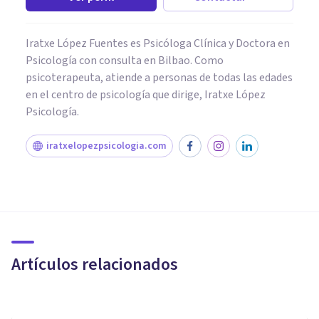
Iratxe López Fuentes es Psicóloga Clínica y Doctora en
Psicología con consulta en Bilbao. Como
psicoterapeuta, atiende a personas de todas las edades
en el centro de psicología que dirige, Iratxe López
Psicología.
iratxelopezpsicologia.com
PSICOLOGÍA EDUCATIVA Y DEL DESARROLLO
¿Para qué sirve la Psicología
Infantil?
Artículos relacionados
Clínica Fisiohealth