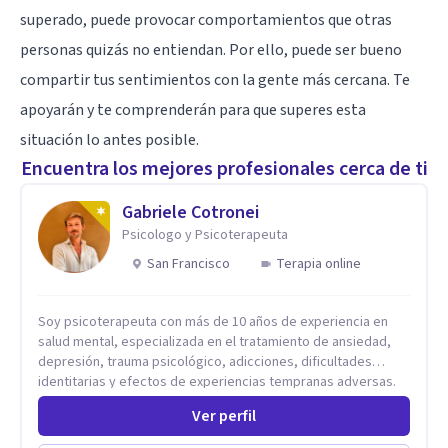
superado, puede provocar comportamientos que otras
personas quizás no entiendan. Por ello, puede ser bueno
compartir tus sentimientos con la gente más cercana. Te
apoyarán y te comprenderán para que superes esta
situación lo antes posible.
Encuentra los mejores profesionales cerca de ti
Gabriele Cotronei
Psicologo y Psicoterapeuta
San Francisco
Terapia online
Soy psicoterapeuta con más de 10 años de experiencia en
salud mental, especializada en el tratamiento de ansiedad,
depresión, trauma psicológico, adicciones, dificultades
identitarias y efectos de experiencias tempranas adversas.
Ofrezco un espacio terapéutico seguro, confidencial y
Ver perfil
profundamente humano, donde el dolor emocional puede
transformarse en autoconocimiento, regulación emocional y