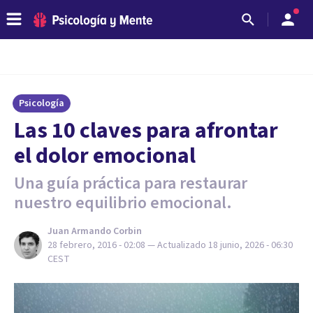
Psicología
​Las 10 claves para afrontar
el dolor emocional
Una guía práctica para restaurar
nuestro equilibrio emocional.
Juan Armando Corbin
28 febrero, 2016 - 02:08
— Actualizado
18 junio, 2026 - 06:30
CEST