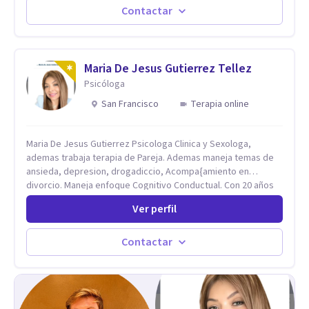
bienestar. Trabajo desde un enfoque integrativo que combina
Contactar
psicoanálisis, terapia somática y de trauma, psicología
corporal, Mentalization Based Therapy (MBT), hipnoterapia y
respiración neurodinámica, integrando actualmente la
Psicología Analítica Junguiana. Mi abordaje también incorpora
Maria De Jesus Gutierrez Tellez
perspectivas interculturales, ecopsicología y el trabajo
Psicóloga
simbólico con el inconsciente, entendiendo que cada
San Francisco
Terapia online
proceso terapéutico es único y requiere una mirada
personalizada.
Maria De Jesus Gutierrez Psicologa Clinica y Sexologa,
ademas trabaja terapia de Pareja. Ademas maneja temas de
ansieda, depresion, drogadiccio, Acompa{amiento en
divorcio. Maneja enfoque Cognitivo Conductual. Con 20 años
de experiencia, constantemente capacitandose en las
Ver perfil
diferntes areas de la Salud Mental.
Contactar