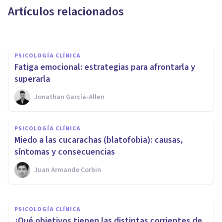
Artículos relacionados
Nahum Montagud Rubio
PSICOLOGÍA CLÍNICA
​Fatiga emocional: estrategias para afrontarla y
superarla
Jonathan García-Allen
ENTREVISTAS
Comprendiendo la
PSICOLOGÍA CLÍNICA
importancia del apego:
Miedo a las cucarachas (blatofobia): causas,
entrevista a Cristina Cortés
síntomas y consecuencias
Juan Armando Corbin
Jonathan García-Allen
PSICOLOGÍA CLÍNICA
¿Qué objetivos tienen las distintas corrientes de