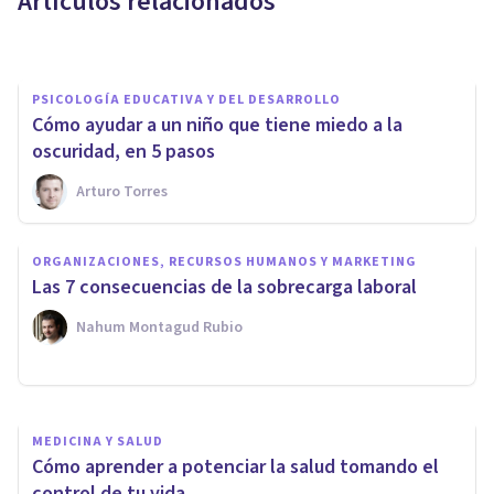
Artículos relacionados
Juan Armando Corbin
PSICOLOGÍA EDUCATIVA Y DEL DESARROLLO
Cómo ayudar a un niño que tiene miedo a la
oscuridad, en 5 pasos
Arturo Torres
PSICOLOGÍA CLÍNICA
ORGANIZACIONES, RECURSOS HUMANOS Y MARKETING
¿Cómo cuidar de la salud
Las 7 consecuencias de la sobrecarga laboral
mental en el día a día?
Nahum Montagud Rubio
Astronauta Emocional
MEDICINA Y SALUD
Cómo aprender a potenciar la salud tomando el
control de tu vida