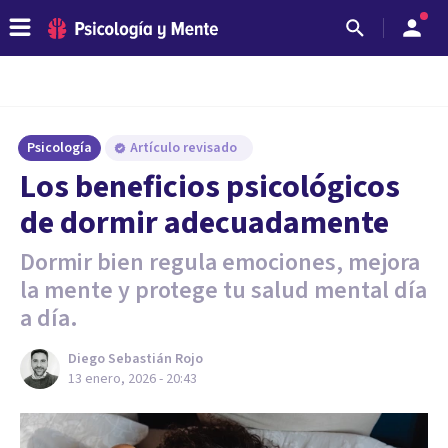
Psicología
Artículo revisado
Los beneficios psicológicos
de dormir adecuadamente
Dormir bien regula emociones, mejora
la mente y protege tu salud mental día
a día.
Diego Sebastián Rojo
13 enero, 2026 - 20:43