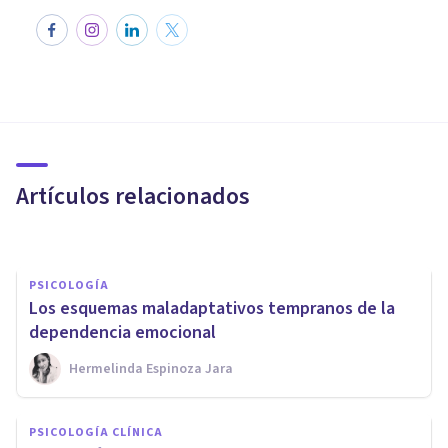
PSICOLOGÍA CLÍNICA
Terapia cognitivo-
interpersonal de Safran y
Segal: sus características
Artículos relacionados
Laura Ruiz Mitjana
PSICOLOGÍA
Los esquemas maladaptativos tempranos de la
dependencia emocional
Hermelinda Espinoza Jara
PSICOLOGÍA CLÍNICA
PsicoAbreu, líderes en
PSICOLOGÍA CLÍNICA
Atención Psicológica, ahora en