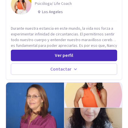
Psicóloga/ Life Coach
Los Angeles
Durante nuestra estancia en este mundo, la vida nos forza a
experimentar infinidad de circuntancias. El permitirnos sentir
todo nuestro cuerpo y entender nuestro maravilloso cerebro,
es fundamental para poder apreciarlas. Es por eso que, Nancy
Damian esta dispuesta a brindarte una mano amiga atravez de
Ver perfil
herramientas fundamentales para crecer y fortalecer tu
mente, alma y SER. El cómo percibimos y manejamos
nuestros diarios sucesos es el detonator que nos lleva al
Contactar
resultado de efectos impactantes que se nos quedaran
memorables. Ayudar a otros seres humanos a disfrutar de la
hermosa vida que hay, es mi placer y deleite ya que ser FELIZ
es derecho de toda la GENTE.