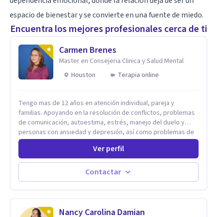
dependencia emocional
, donde la relación deja de ser un
espacio de bienestar y se convierte en una fuente de miedo.
Encuentra los mejores profesionales cerca de ti
Carmen Brenes
Master en Consejeria Clinica y Salud Mental
Houston
Terapia online
Tengo mas de 12 años en atención individual, pareja y
familias. Apoyando en la resolución de conflictos, problemas
de comunicación, autoestima, estrés, manejo del duelo y
personas con ansiedad y depresión, así como problemas de
conducta y comportamiento. Desarrollo de personas
Ver perfil
maximizando su potencial y elevando su desempeño.
Estableciendo metas a corto y largo plazo, es vital para la
vida de cada uno tener su propia vision.
Contactar
Nancy Carolina Damian