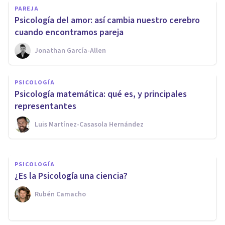
PAREJA
​Psicología del amor: así cambia nuestro cerebro
cuando encontramos pareja
Jonathan García-Allen
ORGANIZACIONES, RECURSOS HUMANOS Y MARKETING
9 claves de la Psicología
PSICOLOGÍA
aplicadas al Marketing y la
Psicología matemática: qué es, y principales
Publicidad
representantes
Luis Martínez-Casasola Hernández
Jonathan García-Allen
PSICOLOGÍA
¿Es la Psicología una ciencia?
Rubén Camacho