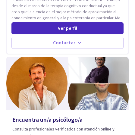
desde el marco de la terapia cognitivo conductual ya que
creo que la ciencia es el mejor método de aproximación al
conocimiento en general y a la psicoterapia en particular. Me
interesan los procesos de cambio conductual por los que una
Ver perfil
persona pueda alcanzar sus objetivos, transitando,
aceptando y modificando sus patrones cognitivos y
emocionales. Abordo patologías específicas como trastornos
Contactar
de ansiedad y del ánimo, y también crisis vitales y procesos
de crecimiento personal.
Encuentra un/a psicólogo/a
Consulta profesionales verificados con atención online y