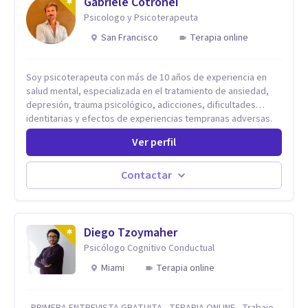
Gabriele Cotronei
Psicologo y Psicoterapeuta
San Francisco
Terapia online
Soy psicoterapeuta con más de 10 años de experiencia en
salud mental, especializada en el tratamiento de ansiedad,
depresión, trauma psicológico, adicciones, dificultades
identitarias y efectos de experiencias tempranas adversas.
Ofrezco un espacio terapéutico seguro, confidencial y
Ver perfil
profundamente humano, donde el dolor emocional puede
transformarse en autoconocimiento, regulación emocional y
bienestar. Trabajo desde un enfoque integrativo que combina
Contactar
psicoanálisis, terapia somática y de trauma, psicología
corporal, Mentalization Based Therapy (MBT), hipnoterapia y
respiración neurodinámica, integrando actualmente la
Psicología Analítica Junguiana. Mi abordaje también incorpora
Diego Tzoymaher
perspectivas interculturales, ecopsicología y el trabajo
Psicólogo Cognitivo Conductual
simbólico con el inconsciente, entendiendo que cada
Miami
Terapia online
proceso terapéutico es único y requiere una mirada
personalizada.
- PRIMERA ENTREVISTA GRATUITA - TERAPIA ONLINE - Trabajo