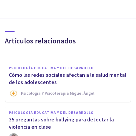
PSICOLOGÍA EDUCATIVA Y DEL DESARROLLO
Los 10 beneficios y peligros de
las redes sociales en los
adolescentes
Artículos relacionados
Upad Psicología Y Coaching
PSICOLOGÍA EDUCATIVA Y DEL DESARROLLO
Cómo las redes sociales afectan a la salud mental
de los adolescentes
Psicología Y Psicoterapia Miguel Ángel
PSICOLOGÍA EDUCATIVA Y DEL DESARROLLO
Prevención del ciberbullying:
PSICOLOGÍA EDUCATIVA Y DEL DESARROLLO
8 claves para evitar que se dé
35 preguntas sobre bullying para detectar la
el acoso
violencia en clase