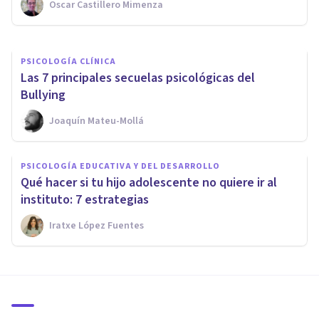
Oscar Castillero Mimenza
Mario Arrimada
PSICOLOGÍA CLÍNICA
Las 7 principales secuelas psicológicas del
Bullying
Joaquín Mateu-Mollá
PSICOLOGÍA EDUCATIVA Y DEL DESARROLLO
Qué hacer si tu hijo adolescente no quiere ir al
instituto: 7 estrategias
Iratxe López Fuentes