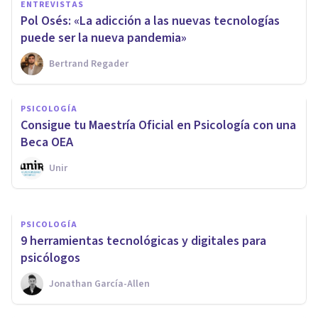
ENTREVISTAS
Pol Osés: «La adicción a las nuevas tecnologías
puede ser la nueva pandemia»
Bertrand Regader
ENTREVISTAS
Entrevista a Alfonso Cruzado
PSICOLOGÍA
Cardona: la adicción a las
Consigue tu Maestría Oficial en Psicología con una
nuevas tecnologías
Beca OEA
Unir
Bertrand Regader
PSICOLOGÍA
9 herramientas tecnológicas y digitales para
psicólogos
Jonathan García-Allen