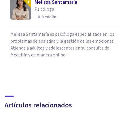
Melissa Santamaría
Psicóloga
Medellín
Melissa Santamaría es psicóloga especializada en los
problemas de ansiedad y la gestión de las emociones.
Atiende a adultos y adolescentes en su consulta de
Medellín y de manera online.
MISCELÁNEA
ASMR binaural, pequeños
orgasmos cerebrales causados
por vídeos de YouTube
Artículos relacionados
Arturo Torres