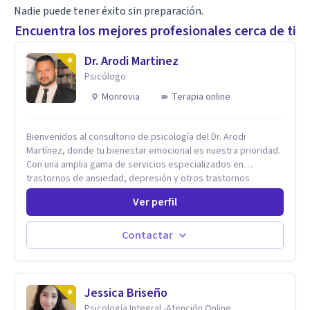
Nadie puede tener éxito sin preparación.
Encuentra los mejores profesionales cerca de ti
Dr. Arodi Martinez
Psicólogo
Monrovia
Terapia online
Bienvenidos al consultorio de psicología del Dr. Arodi
Martínez, donde tu bienestar emocional es nuestra prioridad.
Con una amplia gama de servicios especializados en
trastornos de ansiedad, depresión y otros trastornos
emocionales, estamos dedicados a ofrecerte el mejor
Ver perfil
tratamiento para mejorar tu salud mental. En nuestro
consultorio, ofrecemos una variedad de terapias y
tratamientos diseñados para satisfacer tus necesidades
Contactar
específicas: Terapia para Trastornos de Ansiedad y
Depresión: Somos expertos en el tratamiento de la ansiedad
y la depresión, utilizando enfoques basados en evidencia
para ayudarte a recuperar tu bienestar emocional. Terapia
Jessica Briseño
Individual, de Pareja y Familiar: Trabajamos contigo y tus
Psicología Integral -Atención Online