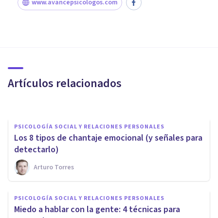
www.avancepsicologos.com
PSICOLOGÍA SOCIAL Y RELACIONES PERSONALES
Gaslighting: el abuso
emocional más sutil
Artículos relacionados
Natalia Gurdian
PSICOLOGÍA SOCIAL Y RELACIONES PERSONALES
Los 8 tipos de chantaje emocional (y señales para
detectarlo)
Arturo Torres
PSICOLOGÍA SOCIAL Y RELACIONES PERSONALES
PSICOLOGÍA SOCIAL Y RELACIONES PERSONALES
Cómo calmar a un amigo
Miedo a hablar con la gente: 4 técnicas para