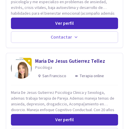
psicología y me especializo en problemas de ansiedad,
estrés, crisis vitales, baja autoestima y desarrollo de
habilidades para el bienestar emocional (acompaño además
problemáticas como la desregulación emocional, tendencias
Ver perfil
perfeccionistas, liderazgo, problemas de sueño, depresión,
entre otras).
Contactar
Maria De Jesus Gutierrez Tellez
Psicóloga
San Francisco
Terapia online
Maria De Jesus Gutierrez Psicologa Clinica y Sexologa,
ademas trabaja terapia de Pareja. Ademas maneja temas de
ansieda, depresion, drogadiccio, Acompa{amiento en
divorcio. Maneja enfoque Cognitivo Conductual. Con 20 años
de experiencia, constantemente capacitandose en las
Ver perfil
diferntes areas de la Salud Mental.