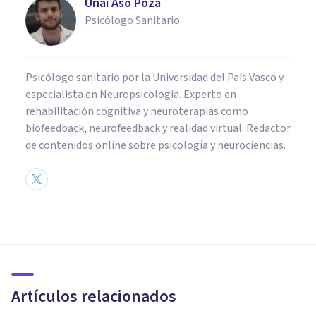
Unai Aso Poza
Psicólogo Sanitario
Psicólogo sanitario por la Universidad del País Vasco y
especialista en Neuropsicología. Experto en
rehabilitación cognitiva y neuroterapias como
biofeedback, neurofeedback y realidad virtual. Redactor
de contenidos online sobre psicología y neurociencias.
NEUROCIENCIAS
La teoría del cerebro triuno de
MacLean: qué es y qué
propone
Artículos relacionados
Andrés Carrillo