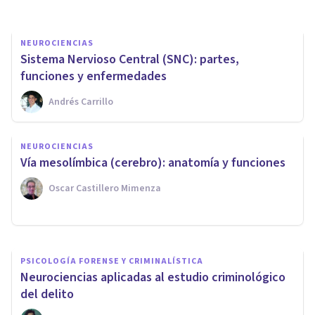
NEUROCIENCIAS
Sistema Nervioso Central (SNC): partes,
funciones y enfermedades
Andrés Carrillo
CULTURA
​12 documentales sobre
NEUROCIENCIAS
neurociencias y
​Vía mesolímbica (cerebro): anatomía y funciones
neuropsicología
Oscar Castillero Mimenza
Adrián Triglia
PSICOLOGÍA FORENSE Y CRIMINALÍSTICA
​Neurociencias aplicadas al estudio criminológico
del delito