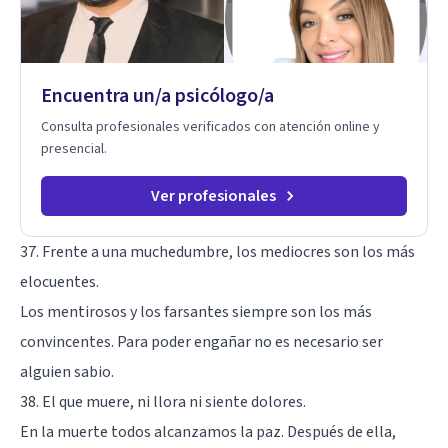
desarrollar la confianza necesaria para superar sus retos y
fortaleciendo la comunicación entre ustedes. Acompaño a
niños y adolescentes que están lidiando con la ansiedad, la
timidez, la rebeldía o dificultades escolares, así como a
Encuentra un/a psicólogo/a
padres que buscan orientación y pautas claras para educar
sin perder la paciencia ni el control. Si estás listo para dar el
Consulta profesionales verificados con atención online y
primer paso hacia una convivencia familiar más armoniosa,
presencial.
agenda tu sesión y empecemos a trabajar juntos.
Ver profesionales
37. Frente a una muchedumbre, los mediocres son los más
elocuentes.
Los mentirosos y los farsantes siempre son los más
convincentes. Para poder engañar no es necesario ser
alguien sabio.
38. El que muere, ni llora ni siente dolores.
En la muerte todos alcanzamos la paz. Después de ella,