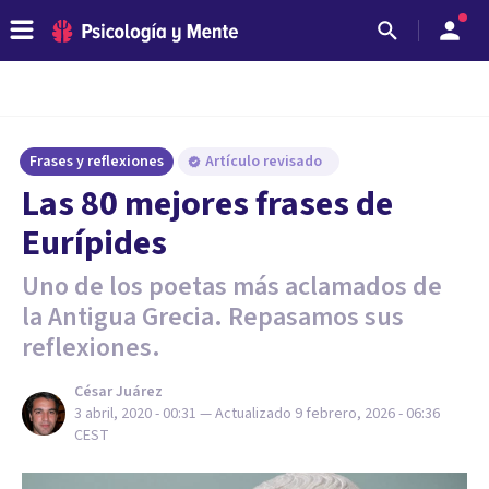
Frases y reflexiones
Artículo revisado
Las 80 mejores frases de
Eurípides
Uno de los poetas más aclamados de
la Antigua Grecia. Repasamos sus
reflexiones.
César Juárez
3 abril, 2020 - 00:31
— Actualizado
9 febrero, 2026 - 06:36
CEST