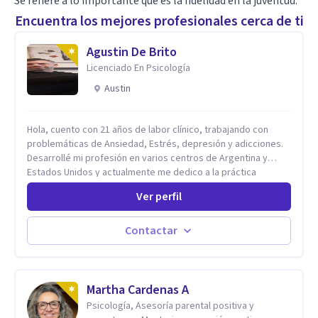
Se refiere a lo importante que es la fidelidad en la juventud.
Encuentra los mejores profesionales cerca de ti
Agustin De Brito
Licenciado En Psicología
Austin
Hola, cuento con 21 años de labor clínico, trabajando con
problemáticas de Ansiedad, Estrés, depresión y adicciones.
Desarrollé mi profesión en varios centros de Argentina y
Estados Unidos y actualmente me dedico a la práctica
privada. Utilizo terapias cognitivas conductuales basadas en
Ver perfil
evidencia científica con comprobados resultados. Los
objetivos terapéuticos están centrados en brindar
herramientas concretas para el cambio, que permitan
Contactar
desarrollar nuevas habilidades y estrategias basadas en la
salud y calidad de vida.
Martha Cardenas A
Psicología, Asesoría parental positiva y