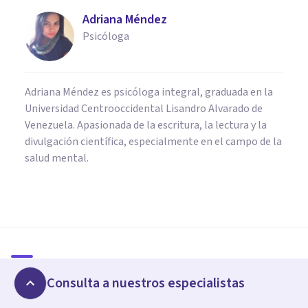
Adriana Méndez
Psicóloga
Adriana Méndez es psicóloga integral, graduada en la
Universidad Centrooccidental Lisandro Alvarado de
Venezuela. Apasionada de la escritura, la lectura y la
divulgación científica, especialmente en el campo de la
salud mental.
FRASES Y REFLEXIONES
75 frases y reflexiones de
Gabriela Mistral
Artículos relacionados
Consulta a nuestros especialistas
César Juárez