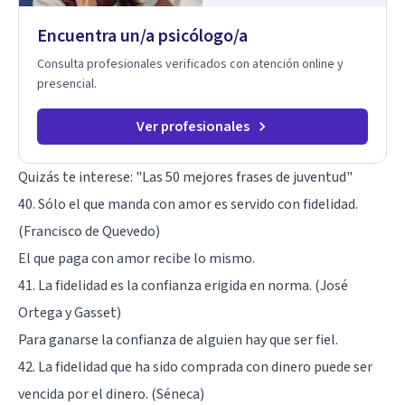
terapéuticos transformadores, cálidos y profundamente
humanos. Te acompaño a encontrar claridad, paz y propósito
Encuentra un/a psicólogo/a
en cada etapa de tu vida.
Consulta profesionales verificados con atención online y
presencial.
Ver profesionales
Quizás te interese:
"Las 50 mejores frases de juventud"
40. Sólo el que manda con amor es servido con fidelidad.
(Francisco de Quevedo)
El que paga con amor recibe lo mismo.
41. La fidelidad es la confianza erigida en norma. (José
Ortega y Gasset)
Para ganarse la confianza de alguien hay que ser fiel.
42. La fidelidad que ha sido comprada con dinero puede ser
vencida por el dinero. (Séneca)