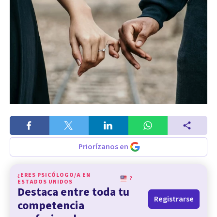
Priorízanos en
¿ERES PSICÓLOGO/A EN
?
ESTADOS UNIDOS
Destaca entre toda tu
Registrarse
competencia