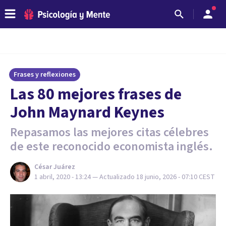
Frases y reflexiones
Las 80 mejores frases de
John Maynard Keynes
Repasamos las mejores citas célebres
de este reconocido economista inglés.
César Juárez
1 abril, 2020 - 13:24
— Actualizado
18 junio, 2026 - 07:10
CEST