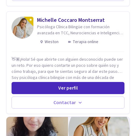
Codependencia, Celos, entre otros. Cuento con más de 12
años de experiencia en el área de la Salud mental y he
trabajado en distintos contextos clínicos con niños,
Adolescentes y Adultos
Michelle Coccaro Montserrat
Psicóloga Clínica Bilingüe con formación
avanzada en TCC, Neurociencias e Inteligencia
Emocional.
Weston
Terapia online
👋🏽¡Hola! Sé que abrirte con alguien desconocido puede ser
un reto. Por eso quiero contarte un poco sobre quién soy y
cómo trabajo, para que te sientas seguro al dar este paso.
Soy psicóloga clínica bilingüe con más de una década de
experiencia. He dictado conferencias, escrito artículos y
Ver perfil
ejercido como profesora universitaria. Un dato curioso: he
vivido en varios países y conozco de primera mano lo que
significa ser migrante, adaptarse a los cambios y empezar de
Contactar
nuevo.