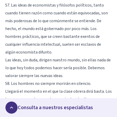
57. Las ideas de economistas y filósofos políticos, tanto
cuando tienen razón como cuando están equivocadas, son
más poderosas de lo que comúnmente se entiende. De
hecho, el mundo está gobernado por poco más. Los
hombres prácticos, que se creen bastante exentos de
cualquier influencia intelectual, suelen ser esclavos de
algún economista difunto.
Las ideas, sin duda, dirigen nuestro mundo, sin ellas nada de
lo que hoy todos podemos hacer sería posible. Debemos
valorar siempre las nuevas ideas.
58. Los hombres no siempre morirán en silencio.
Llegará el momento en el que la clase obrera dirá basta. Los
burgueses son plenamente conscientes de ello.
Consulta a nuestros especialistas
59. No hay un medio más sutil, ni más seguro, de volcar las
bases existentes de la sociedad que debatir la moneda. El