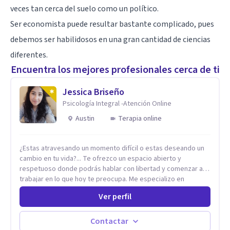
veces tan cerca del suelo como un político.
Ser economista puede resultar bastante complicado, pues
debemos ser habilidosos en una gran cantidad de ciencias
diferentes.
Encuentra los mejores profesionales cerca de ti
Jessica Briseño
Psicología Integral -Atención Online
Austin
Terapia online
¿Estas atravesando un momento difícil o estas deseando un
cambio en tu vida?... Te ofrezco un espacio abierto y
respetuoso donde podrás hablar con libertad y comenzar a
trabajar en lo que hoy te preocupa. Me especializo en
Trastornos de Ansiedad y a lo largo de mi experiencia
Ver perfil
profesional he acompañado a muchas Familias y Parejas con
distintas problemáticas como el manejo del estrés,
Autoestima, Gestión de la Ira, Depresión, Retos en la Crianza,
Contactar