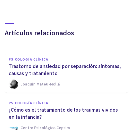
Trastornos de eliminación (en
la infancia): causas, síntomas y
tratamiento
Artículos relacionados
Isabel Rovira Salvador
PSICOLOGÍA CLÍNICA
Trastorno de ansiedad por separación: síntomas,
causas y tratamiento
Joaquín Mateu-Mollá
PSICOLOGÍA CLÍNICA
Dislexia en adultos:
PSICOLOGÍA CLÍNICA
características y síntomas
¿Cómo es el tratamiento de los traumas vividos
comunes
en la infancia?
Centro Psicológico Cepsim
Joaquín Mateu-Mollá