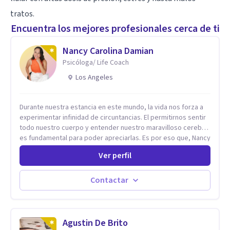
tratos.
Encuentra los mejores profesionales cerca de ti
Nancy Carolina Damian
Psicóloga/ Life Coach
Los Angeles
Durante nuestra estancia en este mundo, la vida nos forza a
experimentar infinidad de circuntancias. El permitirnos sentir
todo nuestro cuerpo y entender nuestro maravilloso cerebro,
es fundamental para poder apreciarlas. Es por eso que, Nancy
Damian esta dispuesta a brindarte una mano amiga atravez de
Ver perfil
herramientas fundamentales para crecer y fortalecer tu
mente, alma y SER. El cómo percibimos y manejamos
nuestros diarios sucesos es el detonator que nos lleva al
Contactar
resultado de efectos impactantes que se nos quedaran
memorables. Ayudar a otros seres humanos a disfrutar de la
hermosa vida que hay, es mi placer y deleite ya que ser FELIZ
es derecho de toda la GENTE.
Agustin De Brito