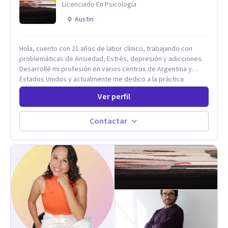
Licenciado En Psicología
Austin
Hola, cuento con 21 años de labor clínico, trabajando con
problemáticas de Ansiedad, Estrés, depresión y adicciones.
Desarrollé mi profesión en varios centros de Argentina y
Estados Unidos y actualmente me dedico a la práctica
privada. Utilizo terapias cognitivas conductuales basadas en
Ver perfil
evidencia científica con comprobados resultados. Los
objetivos terapéuticos están centrados en brindar
herramientas concretas para el cambio, que permitan
Contactar
desarrollar nuevas habilidades y estrategias basadas en la
salud y calidad de vida.