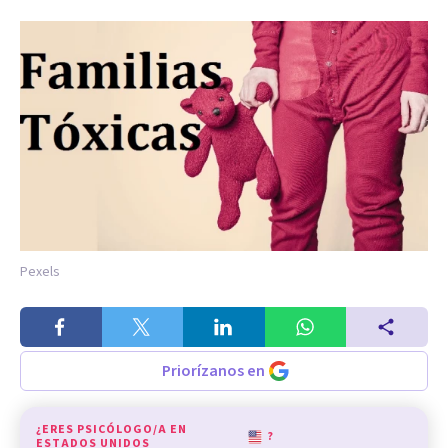
Pexels
Priorízanos en
¿ERES PSICÓLOGO/A EN
?
ESTADOS UNIDOS