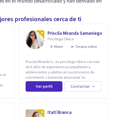
es en el mundo desarrollado y han derivado en
ores profesionales cerca de ti
Priscila Miranda Samaniego
Psicóloga Clínica
Miami
Terapia online
Priscila Miranda S., es psicóloga clínica con más
de 8 años de experiencia acompañando a
adolescentes y adultos en sus procesos de
n el
crecimiento y bienestar emocional. Su
formación se realizó en Ecuador y España.
te
Ver perfil
Contactar
Además, cuenta con un Máster en
y
Psicooncología (INEFOC) y diversos diplomados
tirán
que respaldan su práctica profesional. Se
especializo en ansiedad, autoestima,
dependencia emocional, depresión, desarrollo
Itatí Branca
personal, prevención del suicidio, crisis vitales