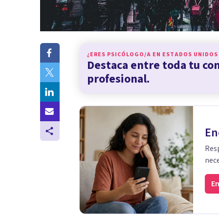
¿ERES PSICÓLOGO/A EN
ESTADOS UNIDOS
Destaca entre toda tu c
profesional.
En
Resp
nece
En