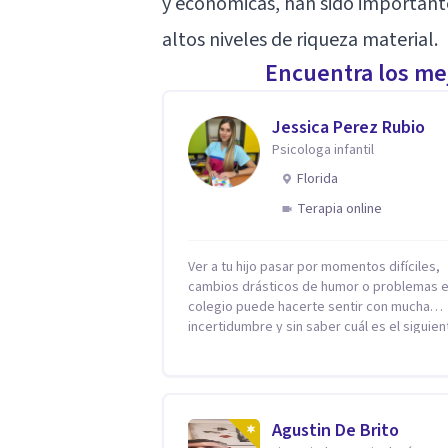
y económicas, han sido important
altos niveles de riqueza material.
Encuentra los mej
Jessica Perez Rubio
Psicologa infantil
Florida
Terapia online
Ver a tu hijo pasar por momentos difíciles,
cambios drásticos de humor o problemas e
colegio puede hacerte sentir con mucha
incertidumbre y sin saber cuál es el siguien
paso. Aquí encontrarás un espacio seguro 
cálido donde tanto tú como tus hijos se sen
realmente escuchados, comprendidos y
apoyados para recuperar la tranquilidad en
casa. Me especializo en guiar a familias a través
Agustin De Brito
de herramientas prácticas y dinámicas