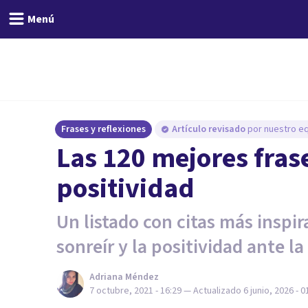
Menú
Frases y reflexiones
Artículo revisado
por nuestro eq
Las 120 mejores fras
positividad
Un listado con citas más inspir
sonreír y la positividad ante la
Adriana Méndez
7 octubre, 2021 - 16:29
— Actualizado
6 junio, 2026 - 0