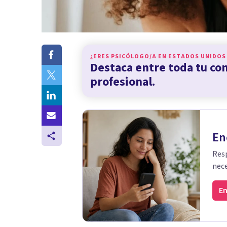
¿ERES PSICÓLOGO/A EN
ESTADOS UNIDOS
Destaca entre toda tu c
profesional.
En
Resp
nece
En