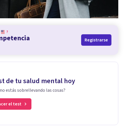
?
ompetencia
Registrarse
st de tu salud mental hoy
o estás sobrellevando las cosas?
cer el test