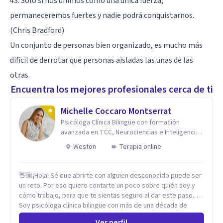
43. Sólo si nos unimos como una única fuerza,
permaneceremos fuertes y nadie podrá conquistarnos.
(Chris Bradford)
Un conjunto de personas bien organizado, es mucho más
difícil de derrotar que personas aisladas las unas de las
otras.
Encuentra los mejores profesionales cerca de ti
Michelle Coccaro Montserrat
Psicóloga Clínica Bilingüe con formación
avanzada en TCC, Neurociencias e Inteligencia
Emocional.
Weston
Terapia online
👋🏽¡Hola! Sé que abrirte con alguien desconocido puede ser
un reto. Por eso quiero contarte un poco sobre quién soy y
cómo trabajo, para que te sientas seguro al dar este paso.
Soy psicóloga clínica bilingüe con más de una década de
experiencia. He dictado conferencias, escrito artículos y
Ver perfil