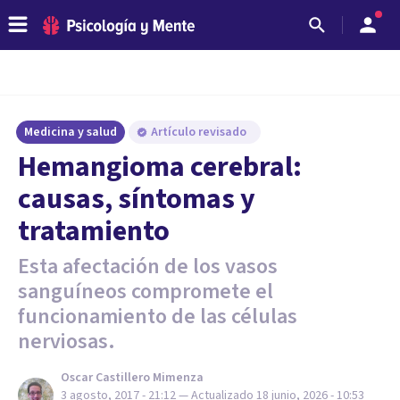
Medicina y salud
Artículo revisado
Hemangioma cerebral:
causas, síntomas y
tratamiento
Esta afectación de los vasos
sanguíneos compromete el
funcionamiento de las células
nerviosas.
Oscar Castillero Mimenza
3 agosto, 2017 - 21:12
— Actualizado
18 junio, 2026 - 10:53