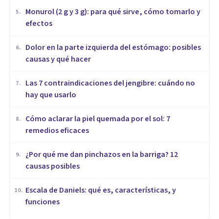
Monurol (2 g y 3 g): para qué sirve, cómo tomarlo y
5
.
efectos
Dolor en la parte izquierda del estómago: posibles
6
.
causas y qué hacer
Las 7 contraindicaciones del jengibre: cuándo no
7
.
hay que usarlo
Cómo aclarar la piel quemada por el sol: 7
8
.
remedios eficaces
¿Por qué me dan pinchazos en la barriga? 12
9
.
causas posibles
Escala de Daniels: qué es, características, y
10
.
funciones