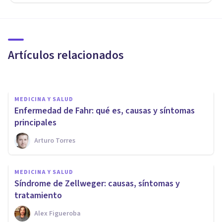
MEDICINA Y SALUD
Enfermedad de Gaucher:
síntomas, causas y tipos
Artículos relacionados
Alex Figueroba
MEDICINA Y SALUD
Enfermedad de Fahr: qué es, causas y síntomas
principales
Arturo Torres
MEDICINA Y SALUD
MEDICINA Y SALUD
¿Por qué se nos duermen las
Síndrome de Zellweger: causas, síntomas y
piernas?
tratamiento
Alex Figueroba
Valentín Elorza