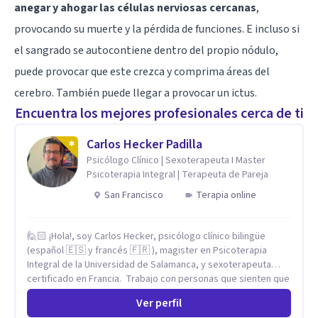
anegar y ahogar las células nerviosas cercanas
,
provocando su muerte y la pérdida de funciones. E incluso si
el sangrado se autocontiene dentro del propio nódulo,
puede provocar que este crezca y comprima áreas del
cerebro. También puede llegar a provocar un ictus.
Encuentra los mejores profesionales cerca de ti
Carlos Hecker Padilla
Psicólogo Clínico | Sexoterapeuta I Master
Psicoterapia Integral | Terapeuta de Pareja
San Francisco
Terapia online
🙋🏻 ¡Hola!, soy Carlos Hecker, psicólogo clínico bilingüe
(español 🇪🇸 y francés 🇫🇷 ), magister en Psicoterapia
Integral de la Universidad de Salamanca, y sexoterapeuta
certificado en Francia. Trabajo con personas que sienten que
algo en su vida dejó de calzar: ansiedad que se desborda,
Ver perfil
tristeza que no se va, duelos que se alargan, relaciones que