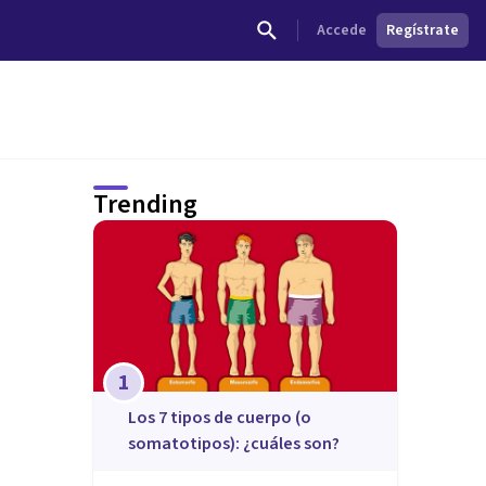
Accede
Regístrate
Trending
1
​Los 7 tipos de cuerpo (o
somatotipos): ¿cuáles son?