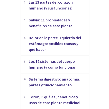
Las 13 partes del corazón
2
.
humano (y sus funciones)
Salvia: 11 propiedades y
3
.
beneficios de esta planta
Dolor en la parte izquierda del
4
.
estómago: posibles causas y
qué hacer
Los 12 sistemas del cuerpo
5
.
humano (y cómo funcionan)
Sistema digestivo: anatomía,
6
.
partes y funcionamiento
Toronjil: qué es, beneficios y
7
.
usos de esta planta medicinal