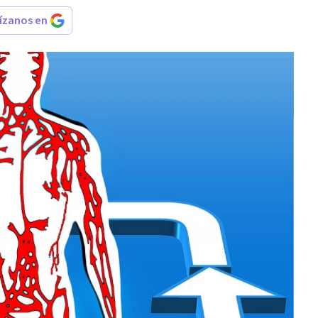
rízanos en