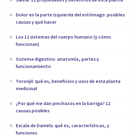
Salvia: 11 propiedades y beneficios de esta planta
3
.
Dolor en la parte izquierda del estómago: posibles
4
.
causas y qué hacer
Los 12 sistemas del cuerpo humano (y cómo
5
.
funcionan)
Sistema digestivo: anatomía, partes y
6
.
funcionamiento
Toronjil: qué es, beneficios y usos de esta planta
7
.
medicinal
¿Por qué me dan pinchazos en la barriga? 12
8
.
causas posibles
Escala de Daniels: qué es, características, y
9
.
funciones