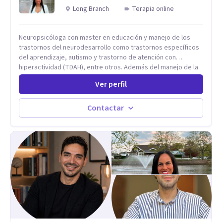
socioemocionales y promover cambios sostenibles. Como
Long Branch
Terapia online
divulgador científico, acerca la psicología y las neurociencias
a la vida cotidiana mediante contenidos claros, rigurosos y
aplicables, con el propósito de impulsar un bienestar integral.
Neuropsicóloga con master en educación y manejo de los
trastornos del neurodesarrollo como trastornos específicos
del aprendizaje, autismo y trastorno de atención con
hiperactividad (TDAH), entre otros. Además del manejo de la
depresión, ansiedad y demás conflictos de la dimensión
Ver perfil
Psicológica. Más allá de dar herramientas o aplicar cualquier
tipo de terapia para mi lo más importante es el individuo,
trabajo no solo con mis pacientes sino con todo su entorno,
Contactar
núcleo familiar, social, académico. El arte de conocernos, de
conectar, de comprender que somos uno reflejo del otro, nos
permite entrar más profundo logrando la sanidad desde la
raíz llevándonos a crear nuevas conexiones cerebrales,
espirituales, emocionales y físicas. Cada proceso es
individual y cada situación por la que se consulta nunca será
un problema sino una oportunidad para volver a empezar
desde otro punto de partida.