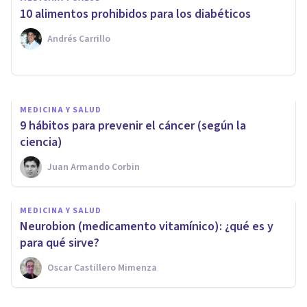
vínculo entre tabaco y
10 alimentos prohibidos para los diabéticos
aumento de peso
Andrés Carrillo
Oscar Castillero Mimenza
MEDICINA Y SALUD
​9 hábitos para prevenir el cáncer (según la
ciencia)
Juan Armando Corbin
MEDICINA Y SALUD
Neurobion (medicamento vitamínico): ¿qué es y
para qué sirve?
Oscar Castillero Mimenza