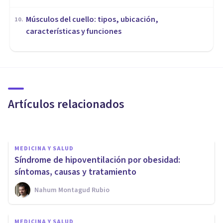
Músculos del cuello: tipos, ubicación,
10
.
características y funciones
MEDICINA Y SALUD
Las 5 diferencias entre
sobrepeso y obesidad
Artículos relacionados
Oscar Castillero Mimenza
MEDICINA Y SALUD
Síndrome de hipoventilación por obesidad:
síntomas, causas y tratamiento
Nahum Montagud Rubio
MEDICINA Y SALUD
¿Dejar de fumar engorda? El
MEDICINA Y SALUD