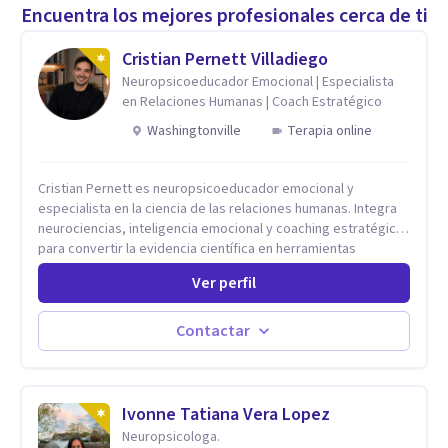
Encuentra los mejores profesionales cerca de ti
Cristian Pernett Villadiego
Neuropsicoeducador Emocional | Especialista
en Relaciones Humanas | Coach Estratégico
Washingtonville
Terapia online
Cristian Pernett es neuropsicoeducador emocional y
especialista en la ciencia de las relaciones humanas. Integra
neurociencias, inteligencia emocional y coaching estratégico
para convertir la evidencia científica en herramientas
prácticas que mejoran la forma en que las personas viven,
Ver perfil
aman, lideran y se comunican. Con más de 20 años de
experiencia, acompaña a personas, parejas y líderes en
procesos de desarrollo personal y profesional. Su trabajo se
Contactar
centra en la regulación emocional, las relaciones de pareja, la
comunicación efectiva y el liderazgo consciente. Su
metodología combina psicología contemporánea,
neurociencias y estrategias de cambio basadas en evidencia
Ivonne Tatiana Vera Lopez
para fortalecer la autoestima, desarrollar habilidades
Neuropsicologa.