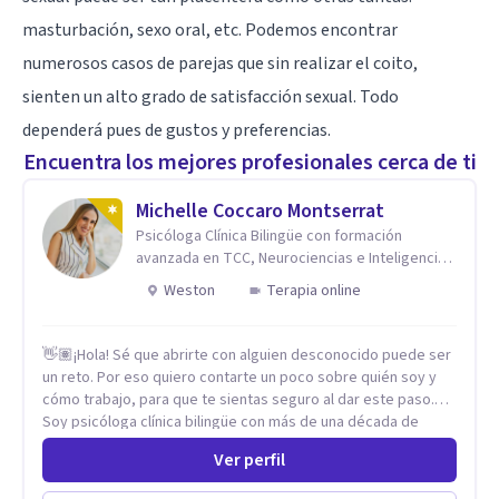
masturbación, sexo oral, etc. Podemos encontrar
numerosos casos de parejas que sin realizar el coito,
sienten un alto grado de satisfacción sexual. Todo
dependerá pues de gustos y preferencias.
Encuentra los mejores profesionales cerca de ti
Michelle Coccaro Montserrat
Psicóloga Clínica Bilingüe con formación
avanzada en TCC, Neurociencias e Inteligencia
Emocional.
Weston
Terapia online
👋🏽¡Hola! Sé que abrirte con alguien desconocido puede ser
un reto. Por eso quiero contarte un poco sobre quién soy y
cómo trabajo, para que te sientas seguro al dar este paso.
Soy psicóloga clínica bilingüe con más de una década de
experiencia. He dictado conferencias, escrito artículos y
Ver perfil
ejercido como profesora universitaria. Un dato curioso: he
vivido en varios países y conozco de primera mano lo que