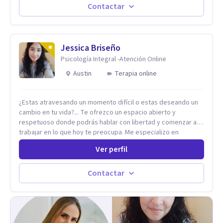
significa ser migrante, adaptarse a los cambios y empezar de
Contactar
nuevo.
Jessica Briseño
Psicología Integral -Atención Online
Austin
Terapia online
¿Estas atravesando un momento difícil o estas deseando un
cambio en tu vida?... Te ofrezco un espacio abierto y
respetuoso donde podrás hablar con libertad y comenzar a
trabajar en lo que hoy te preocupa. Me especializo en
Trastornos de Ansiedad y a lo largo de mi experiencia
Ver perfil
profesional he acompañado a muchas Familias y Parejas con
distintas problemáticas como el manejo del estrés,
Autoestima, Gestión de la Ira, Depresión, Retos en la Crianza,
Contactar
Codependencia, Celos, entre otros. Cuento con más de 12
años de experiencia en el área de la Salud mental y he
trabajado en distintos contextos clínicos con niños,
Adolescentes y Adultos