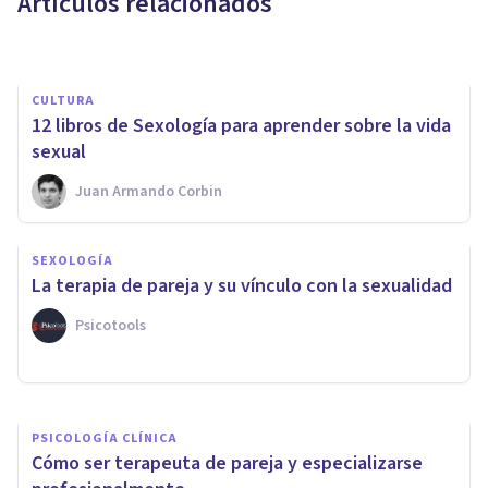
Artículos relacionados
Arturo Torres
CULTURA
12 libros de Sexología para aprender sobre la vida
sexual
Juan Armando Corbin
SEXOLOGÍA
SEXOLOGÍA
Los 10 Másters de Sexología
La terapia de pareja y su vínculo con la sexualidad
más prestigiosos
Psicotools
Juan Armando Corbin
PSICOLOGÍA CLÍNICA
Cómo ser terapeuta de pareja y especializarse