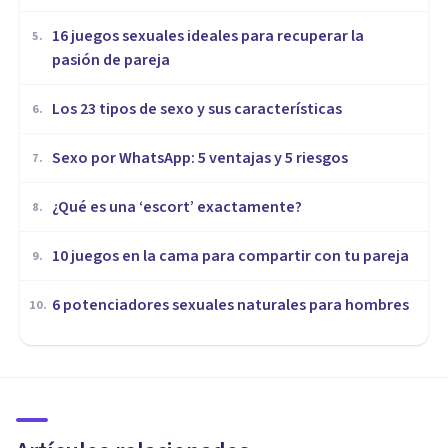
16 juegos sexuales ideales para recuperar la
5
.
pasión de pareja
Los 23 tipos de sexo y sus características
6
.
Sexo por WhatsApp: 5 ventajas y 5 riesgos
7
.
¿Qué es una ‘escort’ exactamente?
8
.
10 juegos en la cama para compartir con tu pareja
9
.
​6 potenciadores sexuales naturales para hombres
10
.
SEXOLOGÍA
​Estudiar Sexología: 8 razones
que pueden convencerte