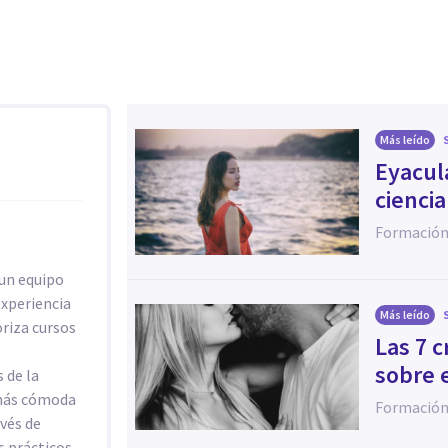
Más leído
​Eyacu
ciencia
Formación
un equipo
experiencia
Más leído
oriza cursos
​Las 7
sobre 
 de la
 más cómoda
Formación
avés de
s prácticos