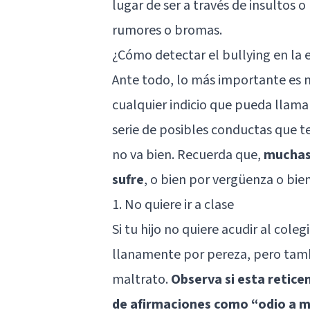
lugar de ser a través de insultos 
rumores o bromas.
¿Cómo detectar el bullying en la 
Ante todo, lo más importante es n
cualquier indicio que pueda llama
serie de posibles conductas que t
no va bien. Recuerda que,
muchas 
sufre
, o bien por vergüenza o bie
1. No quiere ir a clase
Si tu hijo no quiere acudir al cole
llanamente por pereza, pero tamb
maltrato.
Observa si esta retice
de afirmaciones como “odio a 