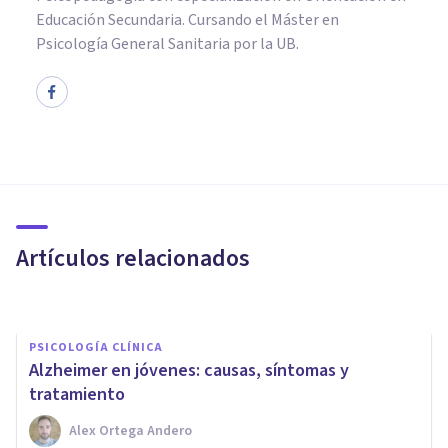
Educación Secundaria. Cursando el Máster en
Psicología General Sanitaria por la UB.
PSICOLOGÍA CLÍNICA
Enfermedad de Creutzfeldt-
Jakob (ECJ): causas, síntomas,
diagnóstico y tratamiento
Artículos relacionados
Isabel Rovira Salvador
PSICOLOGÍA CLÍNICA
Alzheimer en jóvenes: causas, síntomas y
tratamiento
Alex Ortega Andero
PSICOLOGÍA CLÍNICA