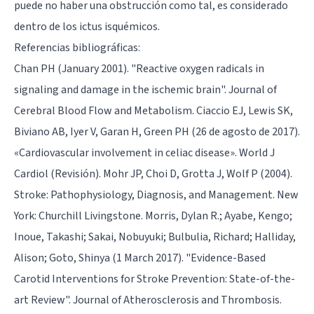
puede no haber una obstrucción como tal, es considerado
dentro de los ictus isquémicos.
Referencias bibliográficas:
Chan PH (January 2001). "Reactive oxygen radicals in
signaling and damage in the ischemic brain". Journal of
Cerebral Blood Flow and Metabolism. Ciaccio EJ, Lewis SK,
Biviano AB, Iyer V, Garan H, Green PH (26 de agosto de 2017).
«Cardiovascular involvement in celiac disease». World J
Cardiol (Revisión). Mohr JP, Choi D, Grotta J, Wolf P (2004).
Stroke: Pathophysiology, Diagnosis, and Management. New
York: Churchill Livingstone. Morris, Dylan R.; Ayabe, Kengo;
Inoue, Takashi; Sakai, Nobuyuki; Bulbulia, Richard; Halliday,
Alison; Goto, Shinya (1 March 2017).
"Evidence-Based
Carotid Interventions for Stroke Prevention: State-of-the-
art Review"
. Journal of Atherosclerosis and Thrombosis.