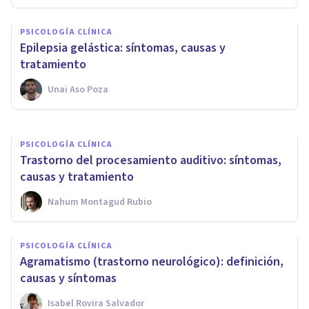
Trastorno de movimientos
PSICOLOGÍA CLÍNICA
estereotipados: síntomas,
Epilepsia gelástica: síntomas, causas y
causas y tratamientos
tratamiento
Unai Aso Poza
Oscar Castillero Mimenza
PSICOLOGÍA CLÍNICA
Trastorno del procesamiento auditivo: síntomas,
causas y tratamiento
Nahum Montagud Rubio
PSICOLOGÍA CLÍNICA
Agramatismo (trastorno neurológico): definición,
causas y síntomas
Isabel Rovira Salvador