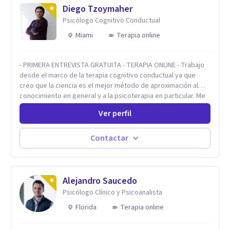
Diego Tzoymaher
Psicólogo Cognitivo Conductual
Miami
Terapia online
- PRIMERA ENTREVISTA GRATUITA - TERAPIA ONLINE - Trabajo
desde el marco de la terapia cognitivo conductual ya que
creo que la ciencia es el mejor método de aproximación al
conocimiento en general y a la psicoterapia en particular. Me
interesan los procesos de cambio conductual por los que una
Ver perfil
persona pueda alcanzar sus objetivos, transitando,
aceptando y modificando sus patrones cognitivos y
emocionales. Abordo patologías específicas como trastornos
Contactar
de ansiedad y del ánimo, y también crisis vitales y procesos
de crecimiento personal.
Alejandro Saucedo
Psicólogo Clínico y Psicoanalista
Florida
Terapia online