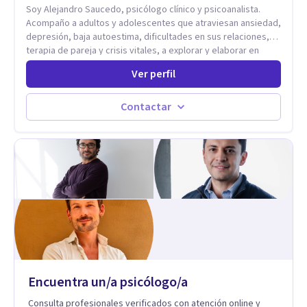
Soy Alejandro Saucedo, psicólogo clínico y psicoanalista.
Acompaño a adultos y adolescentes que atraviesan ansiedad,
depresión, baja autoestima, dificultades en sus relaciones,
terapia de pareja y crisis vitales, a explorar y elaborar en
profundidad los conflictos internos que generan malestar en
Ver perfil
su presente. A través del proceso psicoanalítico de
autoconocimiento y análisis, es posible acceder a las
historias personales, elaborar las experiencias del pasado y
Contactar
resignificarlas, liberando su influencia para construir un futuro
con mayor libertad y autenticidad. La terapia psicoanalítica
crea un espacio de verbalización libre y sin filtros. A través de
esta conversación abierta y del trabajo analítico conjunto, se
exploran las vivencias que aún condicionan el presente, se les
otorga un nuevo sentido y se transforma su impacto
emocional. De esta forma, los pacientes logran mayor
claridad sobre sí mismos, reducen significativamente su
sufrimiento y alcanzan cambios profundos y duraderos en su
vida y relaciones personales.
Encuentra un/a psicólogo/a
Consulta profesionales verificados con atención online y