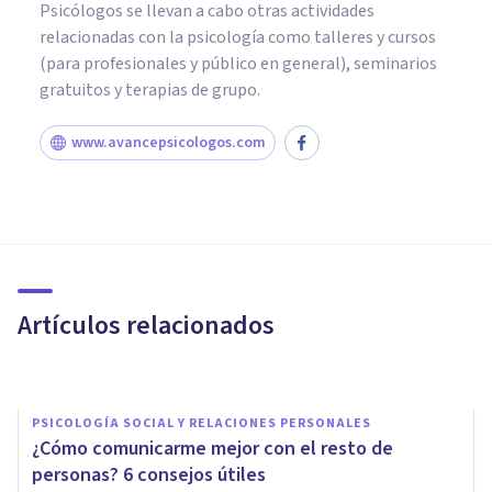
Psicólogos se llevan a cabo otras actividades
relacionadas con la psicología como talleres y cursos
(para profesionales y público en general), seminarios
gratuitos y terapias de grupo.
www.avancepsicologos.com
PSICOLOGÍA SOCIAL Y RELACIONES PERSONALES
Cómo reconciliarse con alguien
después de discutir: 7 consejos
útiles
Artículos relacionados
Andrés Carrillo
PSICOLOGÍA SOCIAL Y RELACIONES PERSONALES
¿Cómo comunicarme mejor con el resto de
personas? 6 consejos útiles