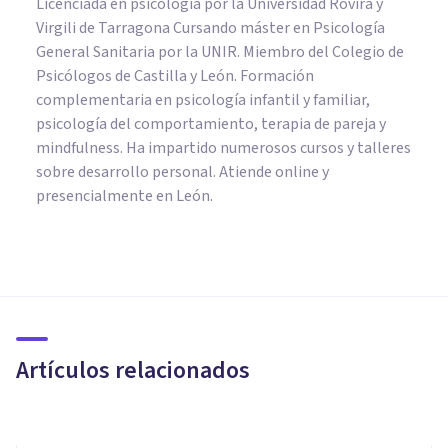
Licenciada en psicología por la Universidad Rovira y
Virgili de Tarragona Cursando máster en Psicología
General Sanitaria por la UNIR. Miembro del Colegio de
Psicólogos de Castilla y León. Formación
complementaria en psicología infantil y familiar,
psicología del comportamiento, terapia de pareja y
mindfulness. Ha impartido numerosos cursos y talleres
sobre desarrollo personal. Atiende online y
presencialmente en León.
PSICOLOGÍA SOCIAL Y RELACIONES PERSONALES
​Las 12 habilidades
comunicativas básicas
Artículos relacionados
Jonathan García-Allen