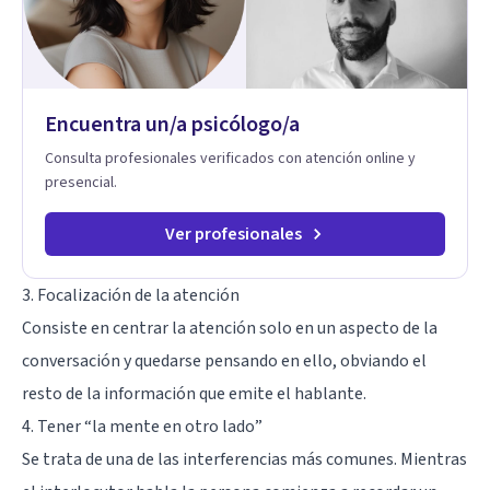
trabaja el síntoma, trabaja la raíz que lo origina. Su
metodología interviene en tres niveles: regulación del
sistema emocional, reprocesamiento de heridas de la
infancia y reestructuración cognitiva profunda, permitiendo
transformar patrones, emociones y decisiones desde su
Encuentra un/a psicólogo/a
origen. Si buscas un proceso superficial, este no es el lugar.
Pero si estás listo(a) para comprender, sanar y transformar la
Consulta profesionales verificados con atención online y
raíz de lo que te ocurre, la Dra. Sandra Milena Jiménez Duque
presencial.
es una de las mejores opciones para acompañarte. Porque
cuando sanas tu mundo interno, cambias tu forma de pensar,
de elegir y de vivir.
Ver profesionales
3. Focalización de la atención
Consiste en centrar la atención solo en un aspecto de la
conversación y quedarse pensando en ello, obviando el
resto de la información que emite el hablante.
4. Tener “la mente en otro lado”
Se trata de una de las interferencias más comunes. Mientras