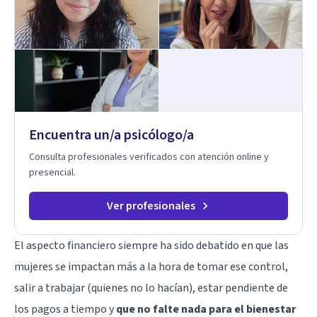
sentido. Considero que esto es posible cuando
desarrollamos una mayor conciencia de nuestro mundo
interior y de la manera en que nuestras experiencias influyen
en nuestra forma de sentir, pensar y relacionarnos. Mi misión
es ofrecer un espacio de acompañamiento en salud mental
basado en la comprensión, la compasión y el respeto por el
ritmo de cada persona. Integro conocimientos y herramientas
de la psicología con un enfoque informado en trauma para
ayudar a mis clientes a comprender sus conflictos internos,
Encuentra un/a psicólogo/a
fortalecer sus recursos personales, desarrollar nuevas
estrategias de afrontamiento y avanzar con mayor claridad,
Consulta profesionales verificados con atención online y
resiliencia y bienestar. Creo profundamente en la
presencial.
autoconciencia como un camino fundamental para la
transformación personal y para construir una vida más
auténtica y significativa.
Ver profesionales
El aspecto financiero siempre ha sido debatido en que las
mujeres se impactan más a la hora de tomar ese control,
salir a trabajar (quienes no lo hacían), estar pendiente de
los pagos a tiempo y
que no falte nada para el bienestar