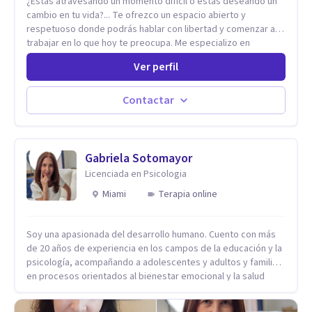
¿Estas atravesando un momento difícil o estas deseando un
cambio en tu vida?... Te ofrezco un espacio abierto y
respetuoso donde podrás hablar con libertad y comenzar a
trabajar en lo que hoy te preocupa. Me especializo en
Trastornos de Ansiedad y a lo largo de mi experiencia
Ver perfil
profesional he acompañado a muchas Familias y Parejas con
distintas problemáticas como el manejo del estrés,
Autoestima, Gestión de la Ira, Depresión, Retos en la Crianza,
Contactar
Codependencia, Celos, entre otros. Cuento con más de 12
años de experiencia en el área de la Salud mental y he
trabajado en distintos contextos clínicos con niños,
Adolescentes y Adultos
Gabriela Sotomayor
Licenciada en Psicologia
Miami
Terapia online
Soy una apasionada del desarrollo humano. Cuento con más
de 20 años de experiencia en los campos de la educación y la
psicología, acompañando a adolescentes y adultos y familias
en procesos orientados al bienestar emocional y la salud
mental. Mi visión es contribuir, a través de mi trabajo, a que
las personas accedan a una vida más digna, plena y con