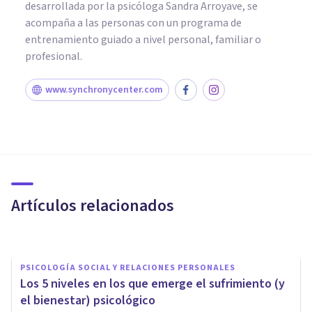
desarrollada por la psicóloga Sandra Arroyave, se
acompaña a las personas con un programa de
entrenamiento guiado a nivel personal, familiar o
profesional.
www.synchronycenter.com
PSICOLOGÍA CLÍNICA
El movimiento #MeToo y su
relación con la Psicología
Artículos relacionados
Psicología Y Mente
PSICOLOGÍA SOCIAL Y RELACIONES PERSONALES
Los 5 niveles en los que emerge el sufrimiento (y
el bienestar) psicológico