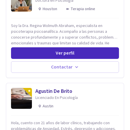
Doctora en Psicología
Houston
Terapia online
Soy la Dra. Regina Wolmuth Abraham, especialista en
psicoterapia psicoanalítica. Acompaño a las personas a
conocerse profundamente y a superar conflictos, problemas
emocionales y traumas que limitan su calidad de vida. He
trabajado en reconocidas instituciones como el Hospital
Ver perfil
Psiquiátrico San Rafael, Instituto Psiquiátrico MENDAO, San
Bernardino, Hospital Psiquiátrico Infantil y el Centro de
Integración Juvenil. Además, tuve el privilegio de colaborar
Contactar
en comunidades como Olivar del Conde y Xochimilco, lo que
me permitió conocer diversas realidades y necesidades.
Agustin De Brito
Licenciado En Psicología
Austin
Hola, cuento con 21 años de labor clínico, trabajando con
problemáticas de Ansiedad, Estrés, depresión y adicciones.