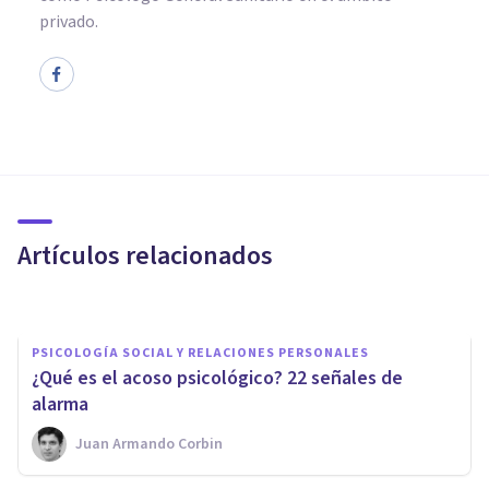
privado.
ORGANIZACIONES, RECURSOS HUMANOS Y MARKETING
Psicología, Criminología y su
vínculo en Recursos Humanos
Artículos relacionados
Ricardo Vázquez Cigarroa
PSICOLOGÍA SOCIAL Y RELACIONES PERSONALES
¿Qué es el acoso psicológico? 22 señales de
alarma
Juan Armando Corbin
PSICOLOGÍA SOCIAL Y RELACIONES PERSONALES
Modelo cíclico de Worchel: las