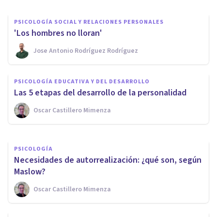
PSICOLOGÍA SOCIAL Y RELACIONES PERSONALES
'Los hombres no lloran'
ENTREVISTAS
Jose Antonio Rodríguez Rodríguez
El trauma de desarrollo y sus
efectos: entrevista a Raquel
PSICOLOGÍA EDUCATIVA Y DEL DESARROLLO
Molero
Las 5 etapas del desarrollo de la personalidad
Oscar Castillero Mimenza
Psicología Y Mente
PSICOLOGÍA
Necesidades de autorrealización: ¿qué son, según
Maslow?
Oscar Castillero Mimenza