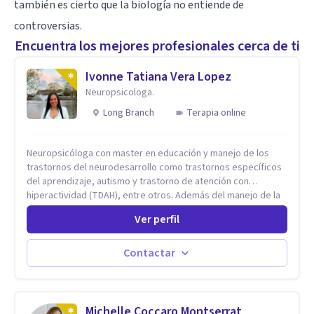
también es cierto que la biología no entiende de
controversias.
Encuentra los mejores profesionales cerca de ti
Ivonne Tatiana Vera Lopez
Neuropsicologa.
Long Branch
Terapia online
Neuropsicóloga con master en educación y manejo de los
trastornos del neurodesarrollo como trastornos específicos
del aprendizaje, autismo y trastorno de atención con
hiperactividad (TDAH), entre otros. Además del manejo de la
depresión, ansiedad y demás conflictos de la dimensión
Ver perfil
Psicológica. Más allá de dar herramientas o aplicar cualquier
tipo de terapia para mi lo más importante es el individuo,
trabajo no solo con mis pacientes sino con todo su entorno,
Contactar
núcleo familiar, social, académico. El arte de conocernos, de
conectar, de comprender que somos uno reflejo del otro, nos
permite entrar más profundo logrando la sanidad desde la
raíz llevándonos a crear nuevas conexiones cerebrales,
Michelle Coccaro Montserrat