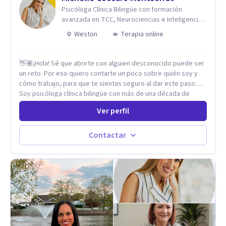
espirituales, emocionales y físicas. Cada proceso es
Psicóloga Clínica Bilingüe con formación
individual y cada situación por la que se consulta nunca será
avanzada en TCC, Neurociencias e Inteligencia
un problema sino una oportunidad para volver a empezar
Emocional.
Weston
Terapia online
desde otro punto de partida.
👋🏽¡Hola! Sé que abrirte con alguien desconocido puede ser
un reto. Por eso quiero contarte un poco sobre quién soy y
cómo trabajo, para que te sientas seguro al dar este paso.
Soy psicóloga clínica bilingüe con más de una década de
experiencia. He dictado conferencias, escrito artículos y
Ver perfil
ejercido como profesora universitaria. Un dato curioso: he
vivido en varios países y conozco de primera mano lo que
significa ser migrante, adaptarse a los cambios y empezar de
Contactar
nuevo.