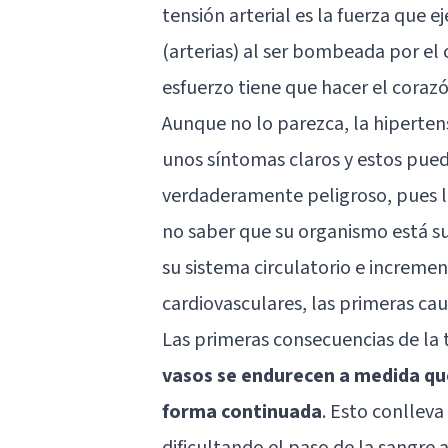
tensión arterial es la fuerza que e
(arterias) al ser bombeada por el
esfuerzo tiene que hacer el cora
Aunque no lo parezca, la hiperten
unos síntomas claros y estos pued
verdaderamente peligroso, pues la
no saber que su organismo está su
su sistema circulatorio e increme
cardiovasculares, las primeras cau
Las primeras consecuencias de la te
vasos se endurecen a medida que
forma continuada
. Esto conlleva
dificultando el paso de la sangre a