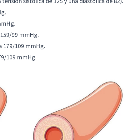
tensión sistólica de 125 y una diastólica de 82).
Hg.
 mmHg.
a 159/99 mmHg.
0 a 179/109 mmHg.
179/109 mmHg.