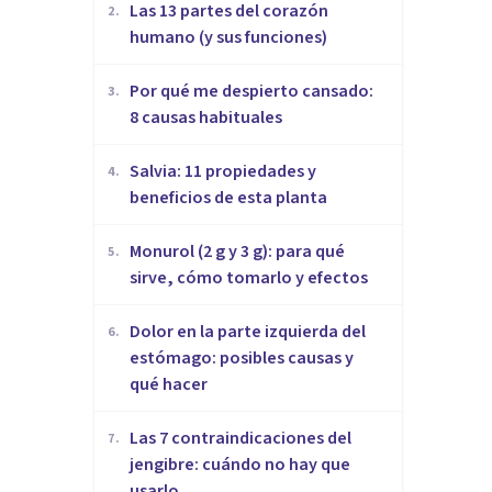
Las 13 partes del corazón
2
.
humano (y sus funciones)
Por qué me despierto cansado:
3
.
8 causas habituales
Salvia: 11 propiedades y
4
.
beneficios de esta planta
Monurol (2 g y 3 g): para qué
5
.
sirve, cómo tomarlo y efectos
Dolor en la parte izquierda del
6
.
estómago: posibles causas y
qué hacer
Las 7 contraindicaciones del
7
.
jengibre: cuándo no hay que
usarlo