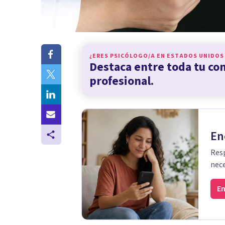
¿ERES PSICÓLOGO/A EN
ESTADOS UNIDOS
Destaca entre toda tu c
profesional.
En
Resp
nece
En