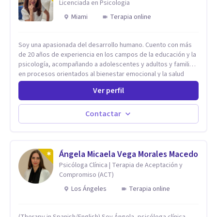
Licenciada en Psicologia
Miami
Terapia online
Soy una apasionada del desarrollo humano. Cuento con más
de 20 años de experiencia en los campos de la educación y la
psicología, acompañando a adolescentes y adultos y familias
en procesos orientados al bienestar emocional y la salud
mental. Mi visión es contribuir, a través de mi trabajo, a que
Ver perfil
las personas accedan a una vida más digna, plena y con
sentido. Considero que esto es posible cuando
desarrollamos una mayor conciencia de nuestro mundo
Contactar
interior y de la manera en que nuestras experiencias influyen
en nuestra forma de sentir, pensar y relacionarnos. Mi misión
es ofrecer un espacio de acompañamiento en salud mental
basado en la comprensión, la compasión y el respeto por el
Ángela Micaela Vega Morales Macedo
ritmo de cada persona. Integro conocimientos y herramientas
Psicóloga Clínica | Terapia de Aceptación y
de la psicología con un enfoque informado en trauma para
Compromiso (ACT)
ayudar a mis clientes a comprender sus conflictos internos,
Los Ángeles
Terapia online
fortalecer sus recursos personales, desarrollar nuevas
estrategias de afrontamiento y avanzar con mayor claridad,
resiliencia y bienestar. Creo profundamente en la
(Therapy in Spanish/English) Soy Ángela, psicóloga clínica