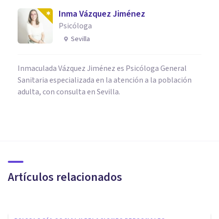
Inma Vázquez Jiménez
Psicóloga
Sevilla
Inmaculada Vázquez Jiménez es Psicóloga General
Sanitaria especializada en la atención a la población
adulta, con consulta en Sevilla.
PSICOLOGÍA SOCIAL Y RELACIONES PERSONALES
Las 5 claves de la asertividad
en las relaciones con amigos
Artículos relacionados
Tomás Santa Cecilia