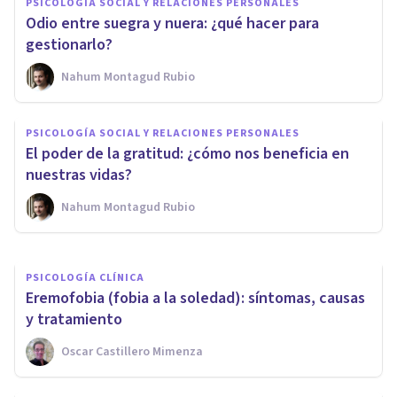
PSICOLOGÍA SOCIAL Y RELACIONES PERSONALES
Odio entre suegra y nuera: ¿qué hacer para
gestionarlo?
Nahum Montagud Rubio
PSICOLOGÍA SOCIAL Y RELACIONES PERSONALES
PSICOLOGÍA SOCIAL Y RELACIONES PERSONALES
Sentimiento de soledad:
El poder de la gratitud: ¿cómo nos beneficia en
causas y cómo evitarlo
nuestras vidas?
Nahum Montagud Rubio
Luis Martínez-Casasola Hernández
PSICOLOGÍA CLÍNICA
Eremofobia (fobia a la soledad): síntomas, causas
y tratamiento
Oscar Castillero Mimenza