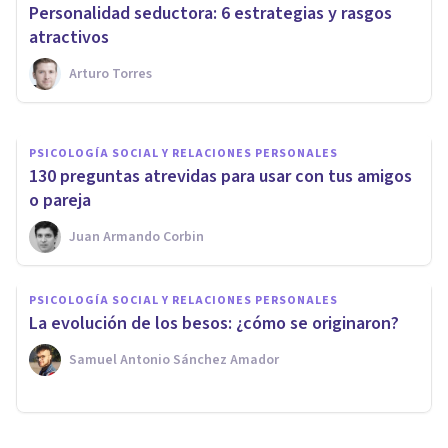
Gary Chapman nos da 5
Personalidad seductora: 6 estrategias y rasgos
técnicas
atractivos
Arturo Torres
María José Rosas Carmona
PSICOLOGÍA SOCIAL Y RELACIONES PERSONALES
130 preguntas atrevidas para usar con tus amigos
o pareja
Juan Armando Corbin
PSICOLOGÍA SOCIAL Y RELACIONES PERSONALES
La evolución de los besos: ¿cómo se originaron?
Samuel Antonio Sánchez Amador