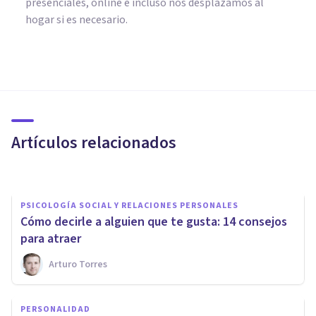
presenciales, online e incluso nos desplazamos al
hogar si es necesario.
PSICOLOGÍA SOCIAL Y RELACIONES PERSONALES
La voz puede indicar cuándo
alguien nos encuentra
atractivos
Artículos relacionados
Arturo Torres
PSICOLOGÍA SOCIAL Y RELACIONES PERSONALES
Cómo decirle a alguien que te gusta: 14 consejos
para atraer
Arturo Torres
PSICOLOGÍA SOCIAL Y RELACIONES PERSONALES
¿Cómo gustarle a alguien?
PERSONALIDAD