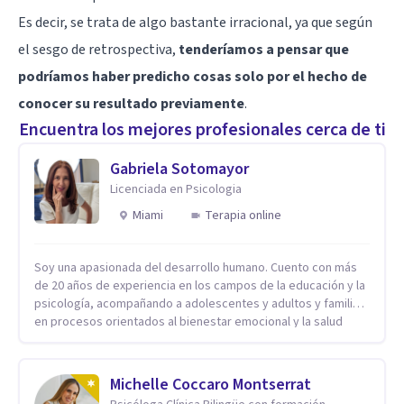
Es decir, se trata de algo bastante irracional, ya que según
el sesgo de retrospectiva,
tenderíamos a pensar que
podríamos haber predicho cosas solo por el hecho de
conocer su resultado previamente
.
Encuentra los mejores profesionales cerca de ti
Gabriela Sotomayor
Licenciada en Psicologia
Miami
Terapia online
Soy una apasionada del desarrollo humano. Cuento con más
de 20 años de experiencia en los campos de la educación y la
psicología, acompañando a adolescentes y adultos y familias
en procesos orientados al bienestar emocional y la salud
mental. Mi visión es contribuir, a través de mi trabajo, a que
las personas accedan a una vida más digna, plena y con
sentido. Considero que esto es posible cuando
Michelle Coccaro Montserrat
desarrollamos una mayor conciencia de nuestro mundo