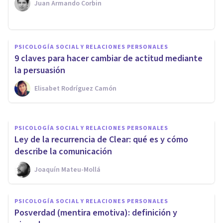
Juan Armando Corbin
PSICOLOGÍA SOCIAL Y RELACIONES PERSONALES
¿Cómo dominar la
PSICOLOGÍA SOCIAL Y RELACIONES PERSONALES
comunicación verbal? 11
9 claves para hacer cambiar de actitud mediante
consejos prácticos
la persuasión
Elisabet Rodríguez Camón
Nahum Montagud Rubio
PSICOLOGÍA SOCIAL Y RELACIONES PERSONALES
Ley de la recurrencia de Clear: qué es y cómo
describe la comunicación
Joaquín Mateu-Mollá
PSICOLOGÍA SOCIAL Y RELACIONES PERSONALES
Posverdad (mentira emotiva): definición y