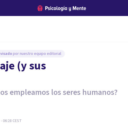
evisado
por nuestro equipo editorial
aje (y sus
etos empleamos los seres humanos?
- 06:28
CEST