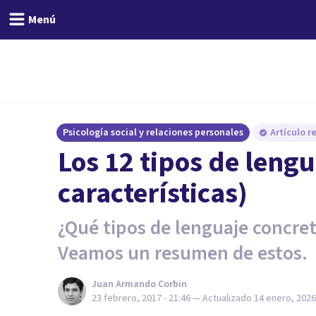
Menú
Psicología social y relaciones personales
Artículo r
​Los 12 tipos de lengu
características)
¿Qué tipos de lenguaje concr
Veamos un resumen de estos.
Juan Armando Corbin
23 febrero, 2017 - 21:46
— Actualizado
14 enero, 2026 