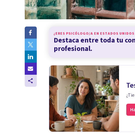
¿ERES PSICÓLOGO/A EN
ESTADOS UNIDOS
Destaca entre toda tu c
profesional.
Te
¿Tie
Ha