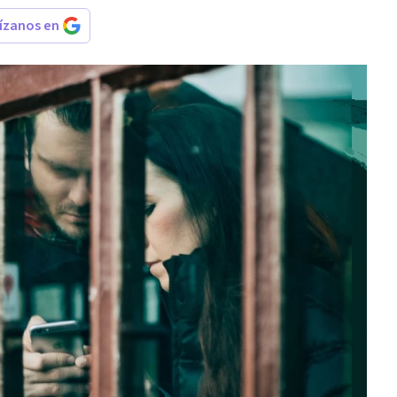
rízanos en