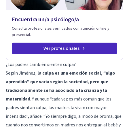
hablar de estos temas sin juicios, con respeto y libertad.
Trabajo con objetivos claros y realistas, sin fórmulas rígidas:
combinamos profundidad emocional con una mirada práctica
Encuentra un/a psicólogo/a
sobre tu vida diaria.
Consulta profesionales verificados con atención online y
presencial.
Ver profesionales
¿Los padres también sienten culpa?
Según Jiménez,
la culpa es una emoción social, “algo
aprendido” que varía según la sociedad, pero que
tradicionalmente se ha asociado a la crianza y la
maternidad
. Y aunque “cada vez es más común que los
padres sientan culpa, las madres la viven con mayor
intensidad”, añade. “Yo siempre digo, a modo de broma, que
cuando nos convertimos en madres nos entregan al bebé y