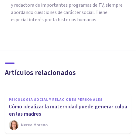
y redactora de importantes programas de TV, siempre
abordando cuestiones de carácter social. Tiene
especial interés por la historias humanas
PSICOLOGÍA SOCIAL Y RELACIONES PERSONALES
Cómo lidiar con los opinólogos
de la maternidad
Artículos relacionados
Rosario Gabino
PSICOLOGÍA SOCIAL Y RELACIONES PERSONALES
Cómo idealizar la maternidad puede generar culpa
en las madres
Nerea Moreno
PSICOLOGÍA SOCIAL Y RELACIONES PERSONALES