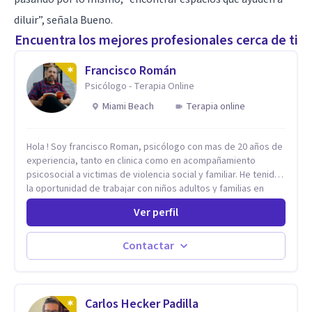
diluir”, señala Bueno.
Encuentra los mejores profesionales cerca de ti
Francisco Román
Psicólogo - Terapia Online
Miami Beach
Terapia online
Hola ! Soy francisco Roman, psicólogo con mas de 20 años de
experiencia, tanto en clinica como en acompañamiento
psicosocial a victimas de violencia social y familiar. He tenido
la oportunidad de trabajar con niños adultos y familias en
todos los espacios y esto me ha dado un una variedad de
Ver perfil
aprendizajes que ahora pongo a tu disposicion. En la
actualidad puedo atenderte de manera presencial y/o virtual,
de lunes a sabado. el costo de cada sesión lo acordamos en
Contactar
el primer contacto
Carlos Hecker Padilla