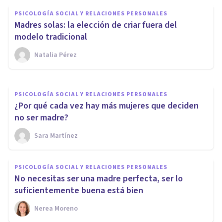
¿Pausar nuestra carrera
PSICOLOGÍA SOCIAL Y RELACIONES PERSONALES
laboral para Maternar es un
Madres solas: la elección de criar fuera del
retroceso?
modelo tradicional
Natalia Pérez
Nerea Moreno
PSICOLOGÍA SOCIAL Y RELACIONES PERSONALES
¿Por qué cada vez hay más mujeres que deciden
no ser madre?
Sara Martínez
PSICOLOGÍA SOCIAL Y RELACIONES PERSONALES
No necesitas ser una madre perfecta, ser lo
suficientemente buena está bien
Nerea Moreno